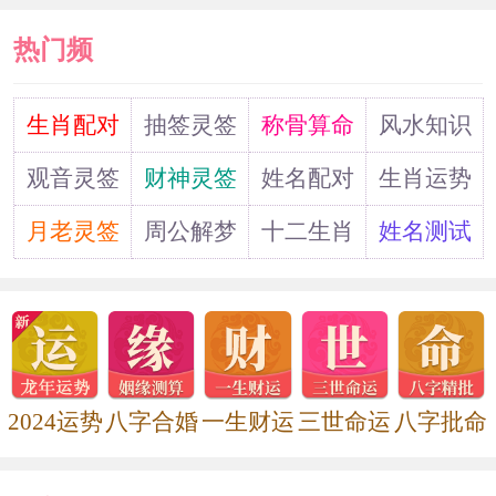
热门频
道
生肖配对
抽签灵签
称骨算命
风水知识
观音灵签
财神灵签
姓名配对
生肖运势
月老灵签
周公解梦
十二生肖
姓名测试
2024运势
八字合婚
一生财运
三世命运
八字批命