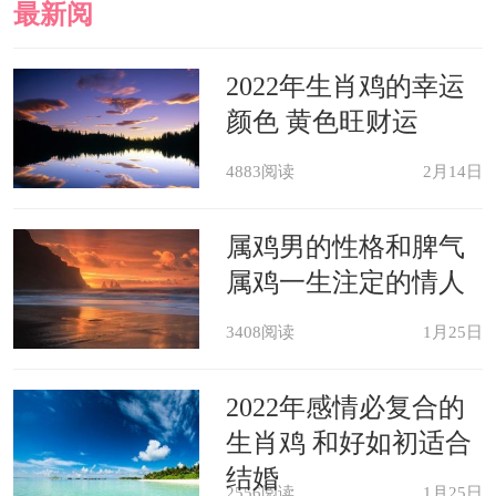
最新阅
读
2022年生肖鸡的幸运
颜色 黄色旺财运
4883阅读
2月14日
属鸡男的性格和脾气
属鸡一生注定的情人
3408阅读
1月25日
2022年感情必复合的
生肖鸡 和好如初适合
结婚
2556阅读
1月25日