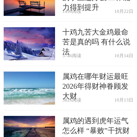
力得到提升
1498阅读
10月22日
十鸡九苦大金鸡最命
苦是真的吗 有什么说
法
3746阅读
10月14日
属鸡在哪年财运最旺
2026年得财神眷顾发
大财
3826阅读
10月13日
属鸡的遇到虎年运气
怎么样 “暴败”干扰财