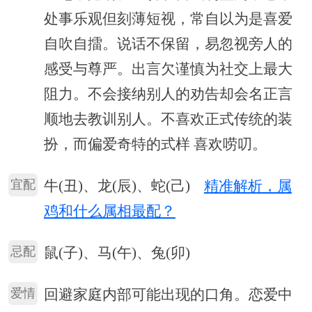
处事乐观但刻薄短视，常自以为是喜爱
自吹自擂。说话不保留，易忽视旁人的
感受与尊严。出言欠谨慎为社交上最大
阻力。不会接纳别人的劝告却会名正言
顺地去教训别人。不喜欢正式传统的装
扮，而偏爱奇特的式样 喜欢唠叨。
宜配
牛(丑)、龙(辰)、蛇(己)
精准解析，属
鸡和什么属相最配？
忌配
鼠(子)、马(午)、兔(卯)
爱情
回避家庭内部可能出现的口角。恋爱中