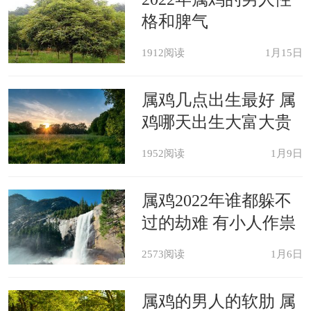
格和脾气
1912阅读
1月15日
属鸡几点出生最好 属
鸡哪天出生大富大贵
1952阅读
1月9日
属鸡2022年谁都躲不
过的劫难 有小人作祟
2573阅读
1月6日
属鸡的男人的软肋 属