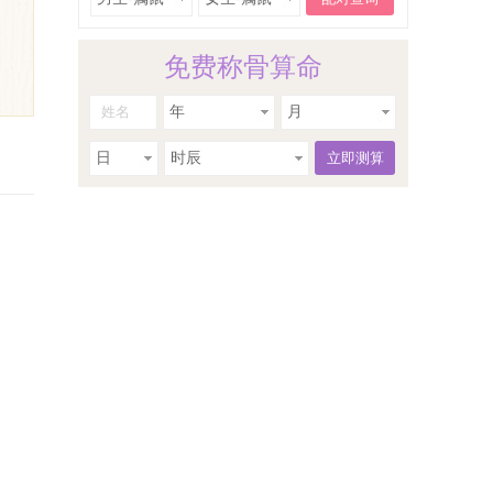
免费称骨算命
年
月
日
时辰