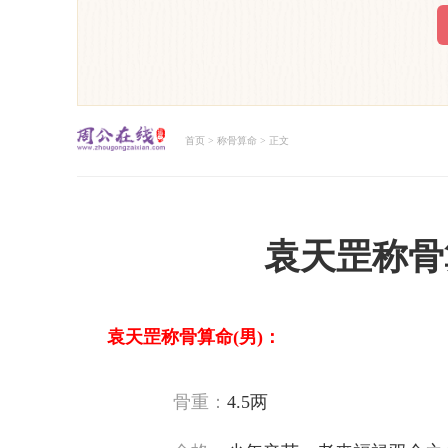
首页
>
称骨算命
> 正文
周公解梦大全查询
袁天罡称骨
袁天罡称骨算命(男)：
骨重：
4.5两