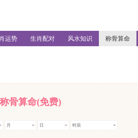
肖运势
生肖配对
风水知识
称骨算命
称骨算命(免费)
月
日
时辰