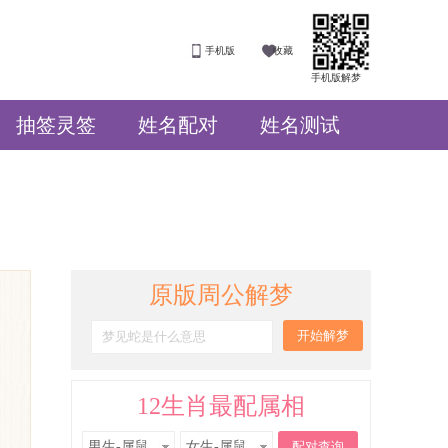
手机版
收藏
手机版解梦
抽签灵签
姓名配对
姓名测试
原版周公解梦
12生肖最配属相
男生-属鼠
女生-属鼠