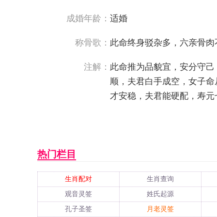
成婚年龄：
适婚
称骨歌：
此命终身驳杂多，六亲骨肉
注解：
此命推为品貌宜，安分守己
顺，夫君白手成空，女子命
才安稳，夫君能硬配，寿元
热门栏目
生肖配对
生肖查询
观音灵签
姓氏起源
孔子圣签
月老灵签