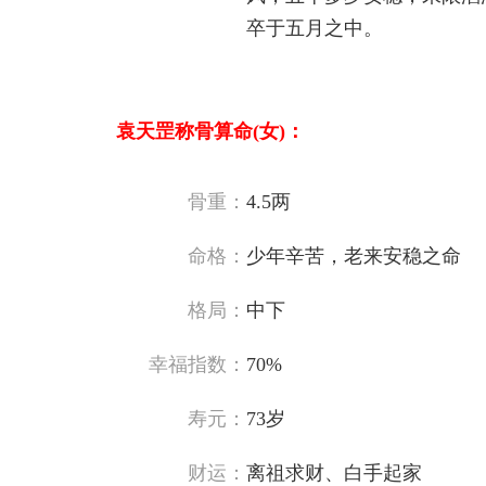
卒于五月之中。
袁天罡称骨算命(女)：
骨重：
4.5两
命格：
少年辛苦，老来安稳之命
格局：
中下
幸福指数：
70%
寿元：
73岁
财运：
离祖求财、白手起家