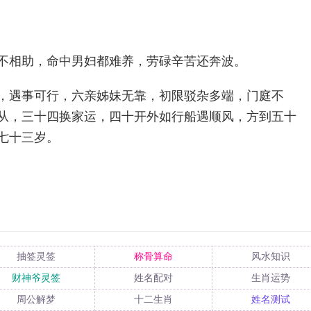
不相助，命中男妇都难养，劳碌辛苦还奔波。
，遇事可行，六亲姊妹无靠，初限驳杂多端，门庭不
从，三十四换家运，四十开外如行船遇顺风，方到五十
七十三岁。
抽签灵签
称骨算命
风水知识
财神爷灵签
姓名配对
生肖运势
周公解梦
十二生肖
姓名测试