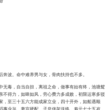
命
后奔波。命中难养男与女，骨肉扶持也不多。
中无毒，自当自担，离祖之命，做事有始有终，池塘鸳
亲不得力，如嗥如风，劳心费力多成败，初限运寒多驳
家，至三十五六方能成家立业，四十开外，如船遇顺
滔事业兴，妻宫硬配，子息伴架送终，寿元七十五岁，