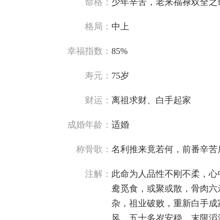
命格：
少年辛苦，老来福禄双全之
格局：
中上
幸福指数：
85%
寿元：
75岁
财运：
离祖求财、白手起家
成婚年龄：
适婚
称骨歌：
名利推来竟若何，前番辛苦
注解：
此命为人品性不刚不柔，心
鸯觅食，或聚或散，骨肉六
杂，祖业破败，重新白手成
风，五十多岁安稳，末限滔