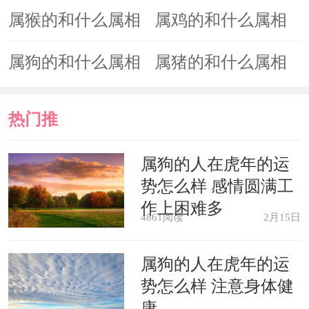
最配
最配
属猴的和什么属相
属鸡的和什么属相
最配
最配
属狗的和什么属相
属猪的和什么属相
最配
最配
热门推
荐
属狗的人在虎年的运
势怎么样 感情圆满工
作上困难多
4861阅读
2月15日
属狗的人在虎年的运
势怎么样 注意身体健
康