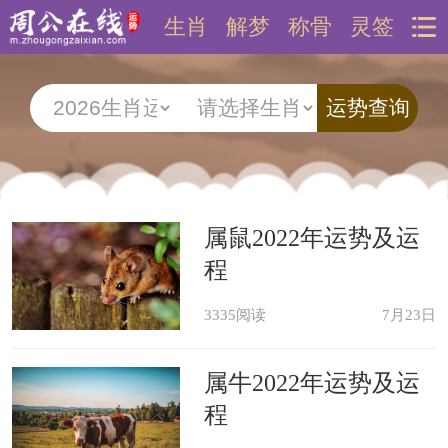
生肖
解梦
称骨
灵签
属鼠2022年运势及运
程
3335阅读
7月23日
属牛2022年运势及运
程