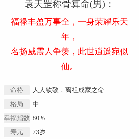
袁天罡称骨算命(男)：
福禄丰盈万事全，一身荣耀乐天
年，
名扬威震人争羡，此世逍遥宛似
仙。
命格
人人钦敬，离祖成家之命
格局
中
幸福指数
80%
寿元
73岁