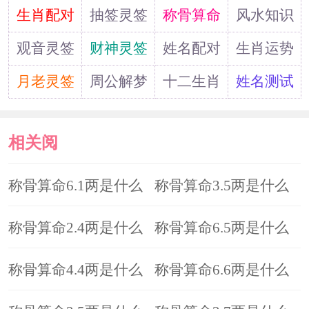
道
生肖配对
抽签灵签
称骨算命
风水知识
观音灵签
财神灵签
姓名配对
生肖运势
月老灵签
周公解梦
十二生肖
姓名测试
相关阅
读
称骨算命6.1两是什么
称骨算命3.5两是什么
命?
称骨算命2.4两是什么
命?
称骨算命6.5两是什么
命?
称骨算命4.4两是什么
命?
称骨算命6.6两是什么