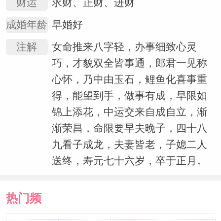
财运
求财、正财、进财
成婚年龄
早婚好
注解
女命推来八字轻，办事细致心灵
巧，才貌双全皆事通，郎君一见称
心怀，乃中由玉石，鲤鱼化喜事重
得，能望到手，做事有成，早限如
锦上添花，中运交来自成自立，渐
渐荣昌，命限要早夫晚子，四十八
九看子成龙，夫妻皆老，子媳二人
送终，寿元七十六岁，卒于正月。
热门频