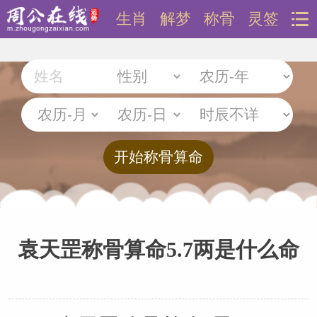
生肖
解梦
称骨
灵签
袁天罡称骨算命5.7两是什么命