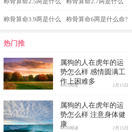
命?
称骨算命2.5两是什么
命?
称骨算命2.7两是什么
命?
称骨算命3.9两是什么
命?
称骨算命6两是什么命?
命?
热门推
荐
属狗的人在虎年的运
势怎么样 感情圆满工
作上困难多
4865阅读
2月15日
属狗的人在虎年的运
势怎么样 注意身体健
康
4850阅读
2月15日