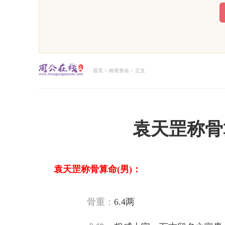
首页
>
称骨算命
> 正文
周公解梦大全查询
袁天罡称骨
袁天罡称骨算命(男)：
骨重：
6.4两