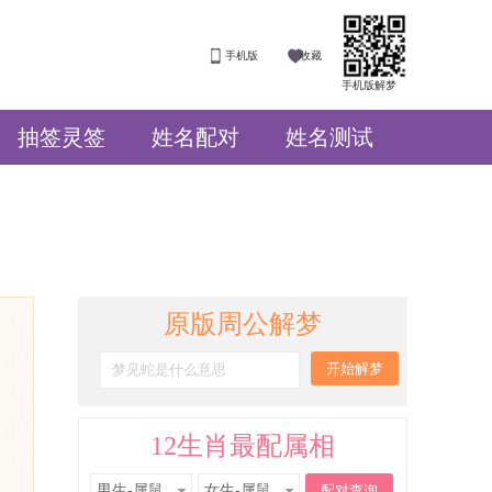
手机版
收藏
手机版解梦
抽签灵签
姓名配对
姓名测试
原版周公解梦
12生肖最配属相
男生-属鼠
女生-属鼠