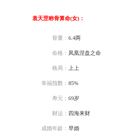
袁天罡称骨算命(女)：
骨重：
6.4两
命格：
凤凰涅盘之命
格局：
上上
幸福指数：
85%
寿元：
69岁
财运：
四海来财
成婚年龄：
早婚