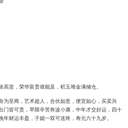
命
坐高堂，荣华富贵谁能及，积玉堆金满储仓。
命为至商，艺术超人，合伙如意，便宜如心，买卖兴
出门皆可贵，早限辛苦奔波小康，中年才交好运，四十
晚年财运丰盈，子媳一双可送终，寿元六十九岁。