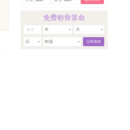
免费称骨算命
年
月
日
时辰