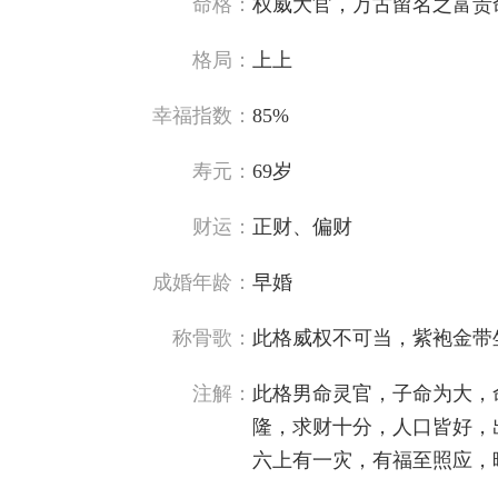
命格：
权威大官，万古留名之富贵
格局：
上上
幸福指数：
85%
寿元：
69岁
财运：
正财、偏财
成婚年龄：
早婚
称骨歌：
此格威权不可当，紫袍金带
注解：
此格男命灵官，子命为大，
隆，求财十分，人口皆好，
六上有一灾，有福至照应，