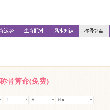
肖运势
生肖配对
风水知识
称骨算命
称骨算命(免费)
月
日
时辰