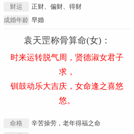
财运
正财、偏财、得财
成婚年龄
早婚
袁天罡称骨算命(女)：
时来运转脱气周，贤德淑女君子
求，
钏鼓动乐大吉庆，女命逢之喜悠
悠。
命格
辛苦操劳，老年得福之命