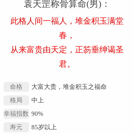
袁天罡称骨算命(男)：
此格人间一福人，堆金积玉满堂
春，
从来富贵由天定，正笏垂绅谒圣
君。
命格
大富大贵，堆金积玉之福命
格局
中上
幸福指数
90%
寿元
85岁以上