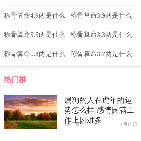
命?
称骨算命4.9两是什么
命?
称骨算命3.9两是什么
命?
称骨算命5.5两是什么
命?
称骨算命3.3两是什么
命?
称骨算命6.8两是什么
命?
称骨算命3.7两是什么
命?
命?
热门推
荐
属狗的人在虎年的运
势怎么样 感情圆满工
作上困难多
4861阅读
2月15日