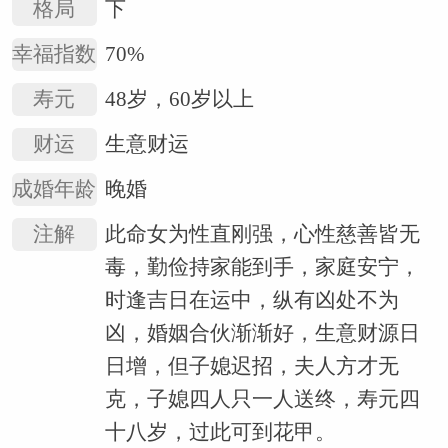
格局
下
幸福指数
70%
寿元
48岁，60岁以上
财运
生意财运
成婚年龄
晚婚
注解
此命女为性直刚强，心性慈善皆无
毒，勤俭持家能到手，家庭安宁，
时逢吉日在运中，纵有凶处不为
凶，婚姻合伙渐渐好，生意财源日
日增，但子媳迟招，夫人方才无
克，子媳四人只一人送终，寿元四
十八岁，过此可到花甲。