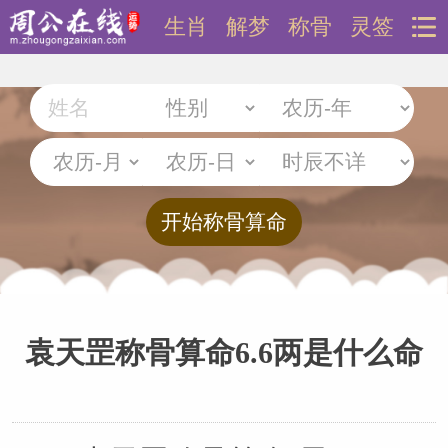
生肖
解梦
称骨
灵签
袁天罡称骨算命6.6两是什么命