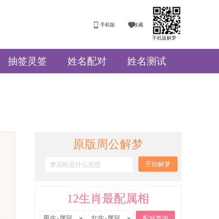
手机版
收藏
手机版解梦
抽签灵签
姓名配对
姓名测试
原版周公解梦
12生肖最配属相
男生-属鼠
女生-属鼠