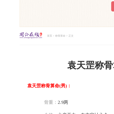
首页
>
称骨算命
> 正文
周公解梦大全查询
袁天罡称骨
袁天罡称骨算命(男)：
骨重：
2.9两