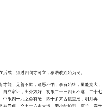
在后成，须过四旬才可立，移居改姓始为良。
有才能，见善不欺，逢恶不怕，事有始终，量能宽大，
，自立家计，出外方好，初限二十三四五不遂，二十七
，中限四十九之命有险，四十多来古镜重磨，明月再
又被云侵，交七十方走大运，妻小配怕刑，克子，寿元