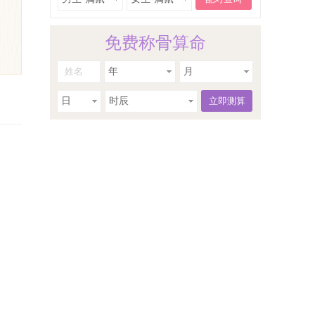
免费称骨算命
年
月
日
时辰