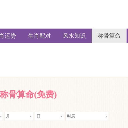
肖运势
生肖配对
风水知识
称骨算命
称骨算命(免费)
月
日
时辰