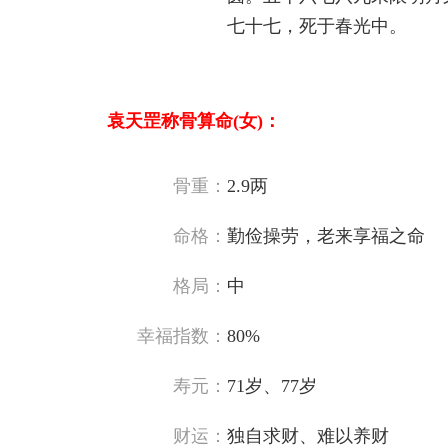
七十七，死于春光中。
袁天罡称骨算命(女)：
骨重：
2.9两
命格：
勤俭操劳，老来享福之命
格局：
中
幸福指数：
80%
寿元：
71岁、77岁
财运：
独自求财、难以养财