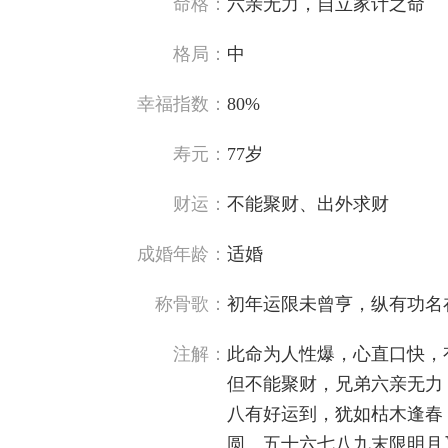
命格：
六亲无力，自立家计之命
格局：
中
幸福指数：
80%
寿元：
77岁
财运：
不能聚财、出外求财
成婚年龄：
适婚
称骨歌：
初年运限未曾亨，纵有功名
注解：
此命为人性爆，心直口快，
但不能聚财，兄弟六亲无力
八有好运到，犹如枯木逢春
圆。五十六七八九末限明月