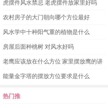
读
虎摆件风水禁忌 老虎摆件放家里好吗
重与力量的象征，体格庞大，力量旺
盛，傲视群敌，借用象、猴五行六合之
农村房子的大门朝向哪个方位最好
力，彻底化解太岁之年的诸多凶煞之侵
风水学中十种阳气重的植物是什么
扰，远离是非病灾。
房屋后面种桃树 对风水好吗
老鹰应该放在什么方位 家里摆放鹰的讲
究
能量金字塔的摆放方位要求是什么
热门推