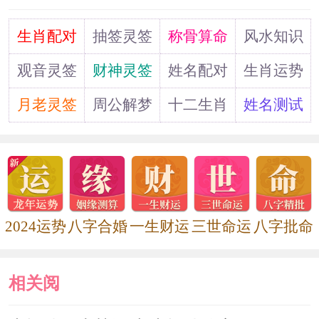
宅的东北、西南、正北为二黑病星、五
道
生肖配对
抽签灵签
称骨算命
风水知识
黄灾星和三煞所在的位置，这些方位不
观音灵签
财神灵签
姓名配对
生肖运势
能作为主要家具摆放位。如没有办法一
月老灵签
周公解梦
十二生肖
姓名测试
定要摆放则应用相当的方法来进行化
解。当然具体布局还要看每个人的命理
不同而有所不同。
4.在卧室内选择合适的吉祥物：可
2024运势
八字合婚
一生财运
三世命运
八字批命
在家中卧室床头柜上摆放一尊红色石雕
刻的猴、象保泰吉祥物，在传统术数
相关阅
中，猴与蛇成六合之势，象，是庞大稳