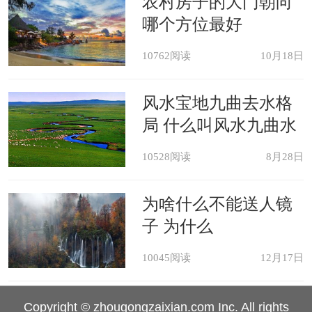
农村房子的大门朝向
哪个方位最好
10762阅读
10月18日
风水宝地九曲去水格
局 什么叫风水九曲水
10528阅读
8月28日
为啥什么不能送人镜
子 为什么
10045阅读
12月17日
Copyright © zhougongzaixian.com Inc. All rights