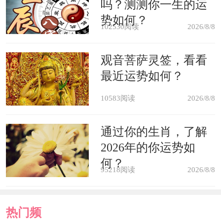
吗？测测你一生的运
果不洁净，乱七八糟地堆满杂物，会间
势如何？
102530阅读
2026/8/8
接影响居住人的感情、事业、财运、健
康和学业等运势。今年生肖蛇的人，家
观音菩萨灵签，看看
最近运势如何？
里太岁方应该时刻保持干净，建议经常
打扫;此外如果把空调、沙发等重物放在
10583阅读
2026/8/8
东南太岁方，就会对太岁形成压制，影
通过你的生肖，了解
响运程。
2026年的你运势如
何？
95218阅读
2026/8/8
3.一定要注意按照屋宅坐向和流年
进行布局：一定要注意按照屋宅坐向和
热门频
流年进行布局。比如2010虎年，属虎屋