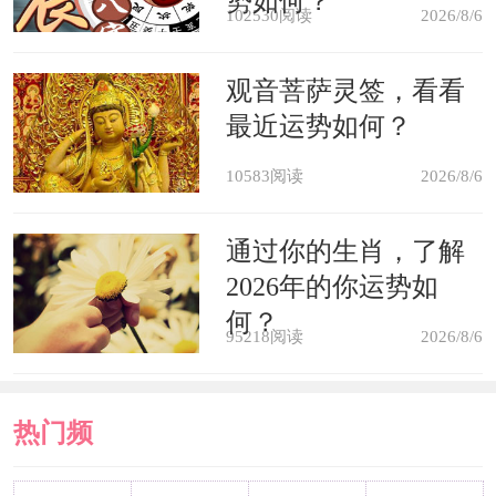
势如何？
镜子谐音进子，在某些地方有结婚礼物
102530阅读
2026/8/6
送镜子寓意早生贵子的习俗。
观音菩萨灵签，看看
最近运势如何？
“以铜为镜，可以正衣冠；以古为
镜，可以知兴替；以人为镜，可以明得
10583阅读
2026/8/6
失”如果长辈给后辈送镜子，有告诫为
通过你的生肖，了解
人应心如明镜，保持正直生活之意。
2026年的你运势如
何？
95218阅读
2026/8/6
送镜子的含义其实是因人而异的，
看收礼物的人是怎样理解的。认为好
热门频
的。会觉得你送镜子给他，是希望她看
清楚自己想要什么。而且在好朋友迷惘