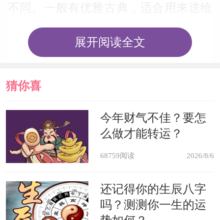
不同。一般有优雅古典，适合用来送给
长辈；潮流浪漫，适合用来送给爱人；
展开阅读全文
活泼可爱，适合用来送给晚辈；简约典
雅，适合送给新娘，不同的设计风格对
猜你喜
于着不同的情感表现。
欢
今年财气不佳？要怎
送镜子有哪些特殊的寓意。因为化
么做才能转运？
妆镜是每天都必须要使用的物品，每一
68759阅读
2026/8/6
次见到都会想起对方，所以男生送女生
镜子有心照不宣，心心相印之意，当女
还记得你的生辰八字
吗？测测你一生的运
生从男生那里收到镜子，有表白之意。