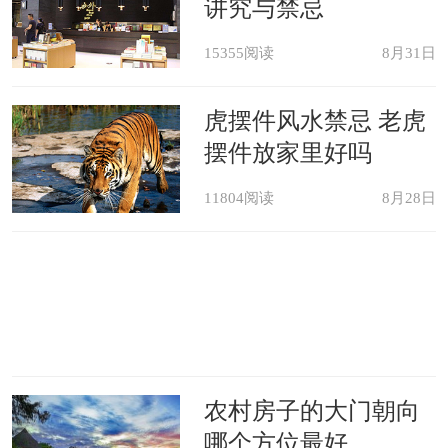
讲究与禁忌
15355阅读
8月31日
虎摆件风水禁忌 老虎
摆件放家里好吗
11804阅读
8月28日
农村房子的大门朝向
哪个方位最好