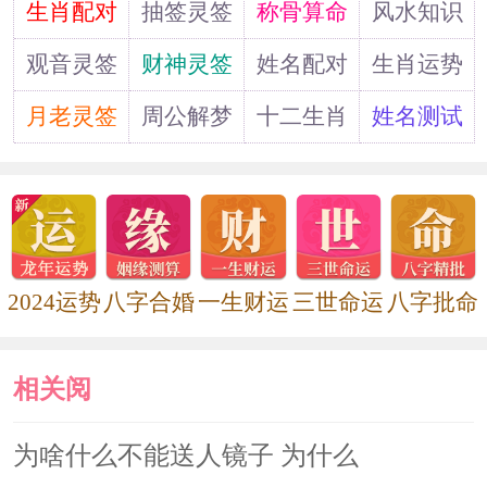
道
生肖配对
抽签灵签
称骨算命
风水知识
的时候，你送他镜子也可以证明你了解
观音灵签
财神灵签
姓名配对
生肖运势
她，因为照镜子的时候镜子里是另一个
月老灵签
周公解梦
十二生肖
姓名测试
自己啊。又有谁比自己更了解自己呢。
而认为不好的则会认为你送镜子给他，
是觉得他没有自知之明，要照照镜子看
看自己，嫌他难看或不自量力。相信很
2024运势
八字合婚
一生财运
三世命运
八字批命
多人也听说过许多有关于镜子的奇怪故
事，如果是在阴一点的地方，有镜子也
相关阅
会让环境更恐怖，也有许多的电视电影
也会有一些关于镜子的恐怖影视剧。而
读
为啥什么不能送人镜子 为什么