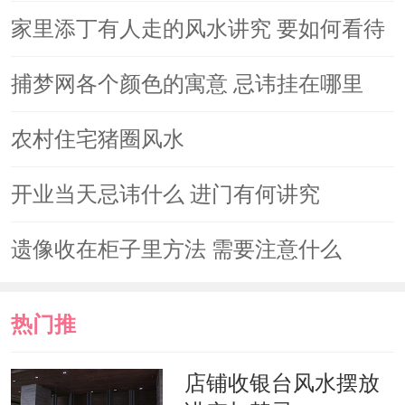
镜子本身用的好，其起的风水作用也比
家里添丁有人走的风水讲究 要如何看待
较大，可以化煞，但是如果摆放不当，
便会让人内神不宁等等。并且“镜
捕梦网各个颜色的寓意 忌讳挂在哪里
子”与“禁子”谐音，且镜子易破易碎，
农村住宅猪圈风水
在风水中属于送礼的忌讳之物。所以小
编建议送礼物还是尽量不要送镜子。
开业当天忌讳什么 进门有何讲究
遗像收在柜子里方法 需要注意什么
热门推
荐
店铺收银台风水摆放