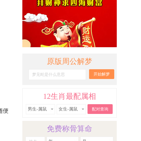
原版周公解梦
12生肖最配属相
男生-属鼠
女生-属鼠
随便
免费称骨算命