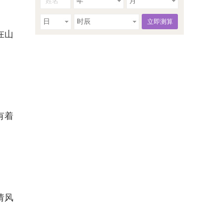
年
月
日
时辰
在山
有着
请风