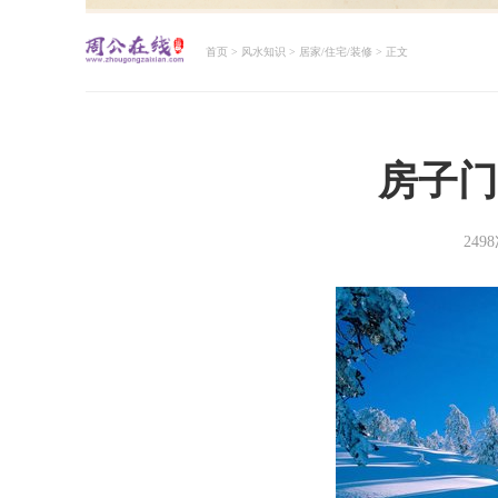
首页
>
风水知识
>
居家/住宅/装修
> 正文
周公解梦大全查询
房子门
249