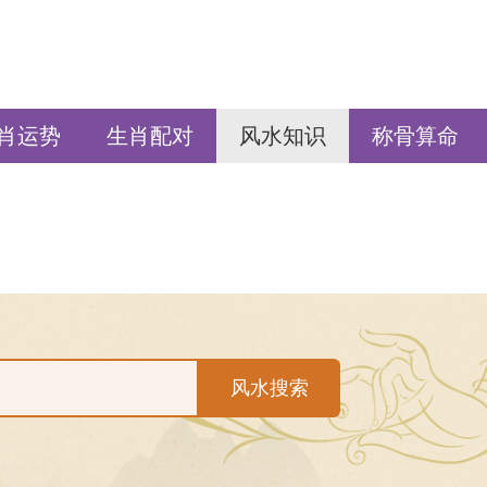
肖运势
生肖配对
风水知识
称骨算命