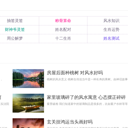
抽签灵签
称骨算命
风水知识
财神爷灵签
姓名配对
生肖运势
周公解梦
十二生肖
姓名测试
房屋后面种桃树 对风水好吗
方，
桃树的风水意义 桃树在传说当中是一种长寿的果树。由神话故事
何
家里玻璃碎了的风水寓意 心态摆正碎碎
其实法院
平安福
窗景破相 我们知道家中的玻璃制品是很多的，比如窗户水杯等等
玄关挂鸿运当头画好吗