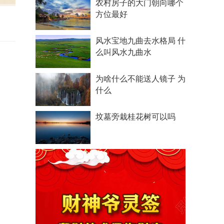
农村房子的大门朝向哪个
方位最好
风水宝地九曲去水格局 什
么叫风水九曲水
为啥什么不能送人镜子 为
什么
坟墓旁栽桂花树可以吗