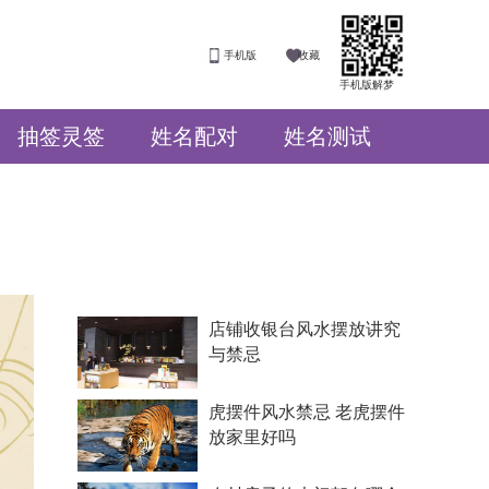
手机版
收藏
手机版解梦
抽签灵签
姓名配对
姓名测试
店铺收银台风水摆放讲究
与禁忌
虎摆件风水禁忌 老虎摆件
放家里好吗