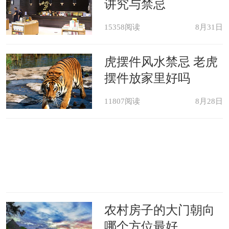
论在风水方面或设计方面均不宜。对于
讲究与禁忌
这种情况，可采用四边低而中间高的天
15358阅读
8月31日
花造型，这样一来，不但视觉上较为舒
虎摆件风水禁忌 老虎
服，而且天花板中间的凹位形成聚水
摆件放家里好吗
的“天池”，对餐厅风水大有裨益。
11807阅读
8月28日
4、餐厅吊顶上方不宜有横梁
餐厅上方有横梁，会给人有中要破
感。餐厅吊顶可以将横梁遮挡，免去强
大的横梁压迫感。
农村房子的大门朝向
哪个方位最好