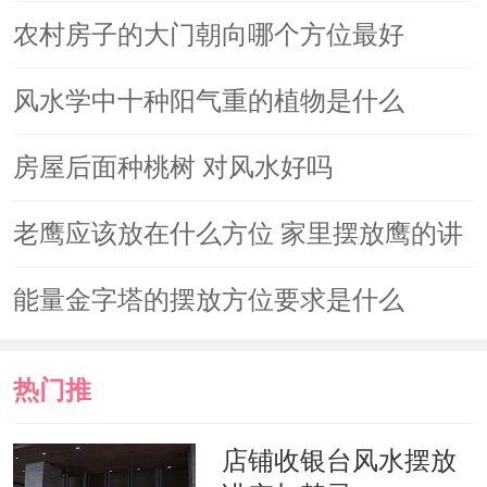
农村房子的大门朝向哪个方位最好
餐厅吊顶造型一般适合用圆形不宜
风水学中十种阳气重的植物是什么
用正方形。正方形的吊顶天花在头顶，
口中有人，这就象征着家中有人要坐
房屋后面种桃树 对风水好吗
牢。而采用圆形的吊顶天花，有处事圆
老鹰应该放在什么方位 家里摆放鹰的讲
满的寓意。
究
能量金字塔的摆放方位要求是什么
3、餐厅吊顶宜用天池
热门推
影响到日常就餐和生活的情绪，假
天花为迁就屋顶的横梁而压得太低，无
荐
店铺收银台风水摆放