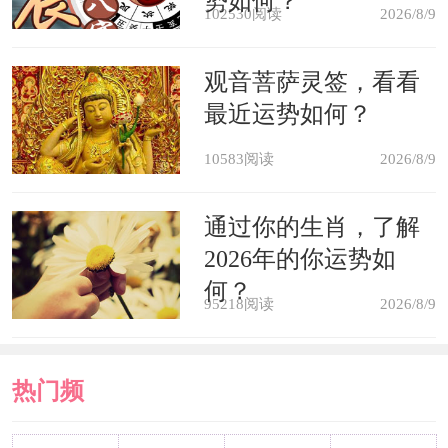
势如何？
102530阅读
2026/8/9
色，纯黑或纯白的餐桌也不适宜。
观音菩萨灵签，看看
4、吊顶宜有天池，影响到日常就
最近运势如何？
餐和生活的情绪，假天花为迁就屋顶的
10583阅读
2026/8/9
横梁而压得太低，无论在风水方面或设
计方面均不宜。对于这种情况，可采用
通过你的生肖，了解
四边低而中间高的天花造型，这样一
2026年的你运势如
何？
来，不但视觉上较为舒服，而且天花板
95218阅读
2026/8/9
中间的凹位形成聚水的“天池”，对餐厅
风水大有裨益。
热门频
餐厅风水有讲究6大餐厅吊顶风水