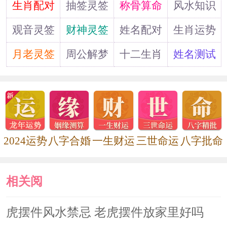
道
生肖配对
抽签灵签
称骨算命
风水知识
秘笈
观音灵签
财神灵签
姓名配对
生肖运势
1、餐厅吊顶颜色宜用浅色
月老灵签
周公解梦
十二生肖
姓名测试
餐厅吊顶颜色最好是浅色，浅色给
人轻松的感觉，用餐的时候才会有一个
轻松的心情。然而与餐厅吊顶对应的餐
2024运势
八字合婚
一生财运
三世命运
八字批命
厅地板，可以用深色，符合“天轻地
重”的说法，也不会给用餐者压迫的感
相关阅
觉。
读
虎摆件风水禁忌 老虎摆件放家里好吗
2、餐厅吊顶天花造型宜用圆形