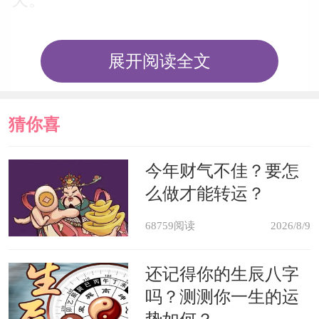
2、天花板颜色宜轻不宜重，餐厅
展开阅读全文
的天花板象征天，地板象征地。天花板
的颜色宜浅，地板的颜色宜深，以符
猜你喜
合“天轻地重”之义，这样在视觉上才不
会有头重脚轻或压顶之感。
欢
今年财气不佳？要怎
么做才能转运？
3、餐桌的颜色宜选较为中性的，
68759阅读
2026/8/9
尤以天然木色、咖啡色等稳重的色彩为
佳，有生命力的颜色也不错，可以促进
还记得你的生辰八字
吗？测测你一生的运
食欲；应尽量避免过于鲜艳、刺激的颜