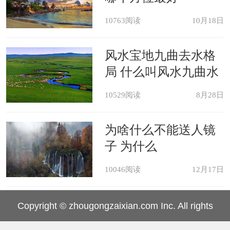
5、餐厅吊顶造型应四边低中间高
10763阅读
10月18日
餐厅吊顶四边低中间高有利于吸纳
风水宝地九曲去水格
财气，将财气聚拢于吊顶中间之处，象
局 什么叫风水九曲水
征钱财可聚于家中，不会往外流散。
10529阅读
8月28日
6、餐厅吊顶上不宜装镜子
为啥什么不能送人镜
子 为什么
镜子有反射的作用，集聚在餐厅吊
顶中的财气都会北京在反射出去，象征
10046阅读
12月17日
着家里的财气向外流。
Copyright © zhougongzaixian.com Inc. All rights
餐厅客厅吊顶的风水讲究