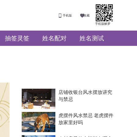
手机版
收藏
手机版解梦
抽签灵签
姓名配对
姓名测试
店铺收银台风水摆放讲究
与禁忌
虎摆件风水禁忌 老虎摆件
放家里好吗