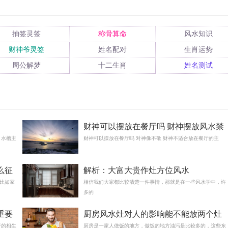
抽签灵签
称骨算命
风水知识
财神爷灵签
姓名配对
生肖运势
周公解梦
十二生肖
姓名测试
财神可以摆放在餐厅吗 财神摆放风水禁
，水槽主
忌
财神可以摆放在餐厅吗 对神像不敬 财神不适合放在餐厅的主
么征
解析：大富大贵作灶方位风水
比如家
相信我们大家都比较清楚一件事情，那就是在一些风水学中，许
多的
重要
厨房风水灶对人的影响能不能放两个灶
行的相生
厨房是一家人做饭的地方，做饭的地方油污是比较多的，这些东