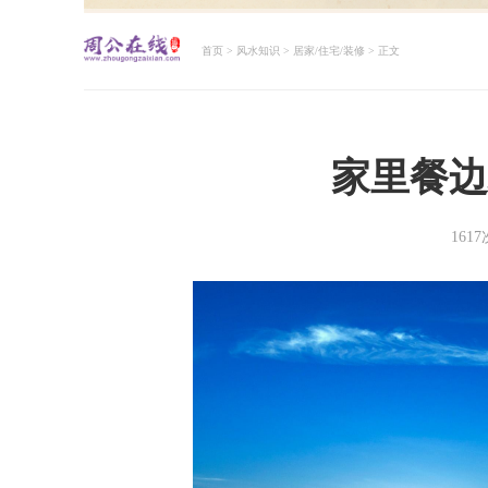
首页
>
风水知识
>
居家/住宅/装修
> 正文
周公解梦大全查询
家里餐边
161