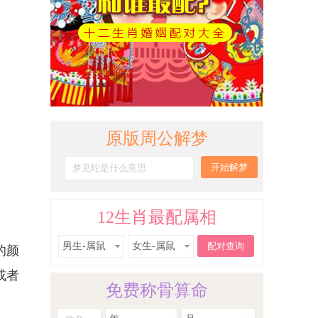
原版周公解梦
12生肖最配属相
男生-属鼠
女生-属鼠
的颜
或者
免费称骨算命