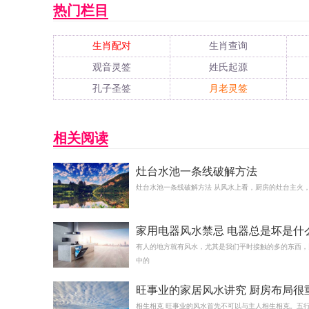
热门栏目
生肖配对
生肖查询
观音灵签
姓氏起源
孔子圣签
月老灵签
相关阅读
灶台水池一条线破解方法
灶台水池一条线破解方法 从风水上看，厨房的灶台主火
家用电器风水禁忌 电器总是坏是什
兆
有人的地方就有风水，尤其是我们平时接触的多的东西，
中的
旺事业的家居风水讲究 厨房布局很
相生相克 旺事业的风水首先不可以与主人相生相克。五