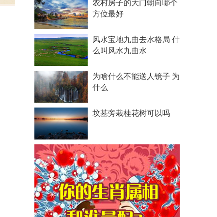
农村房子的大门朝向哪个
方位最好
风水宝地九曲去水格局 什
么叫风水九曲水
为啥什么不能送人镜子 为
什么
坟墓旁栽桂花树可以吗