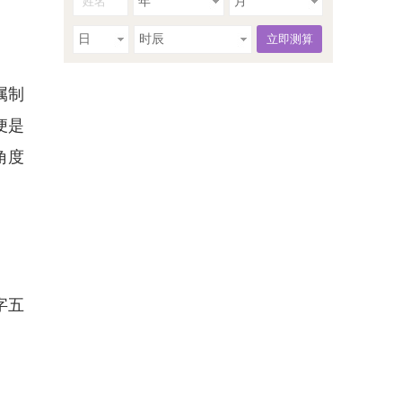
年
月
日
时辰
属制
便是
角度
字五