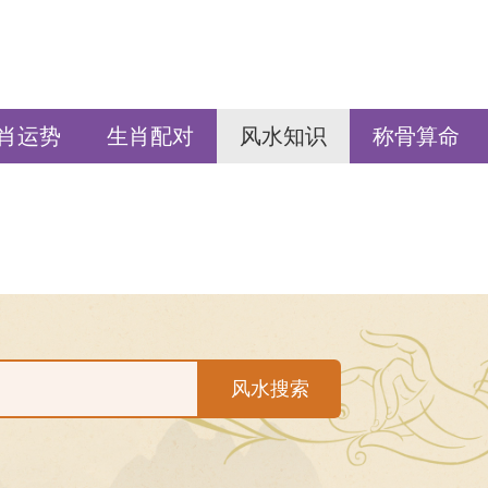
肖运势
生肖配对
风水知识
称骨算命