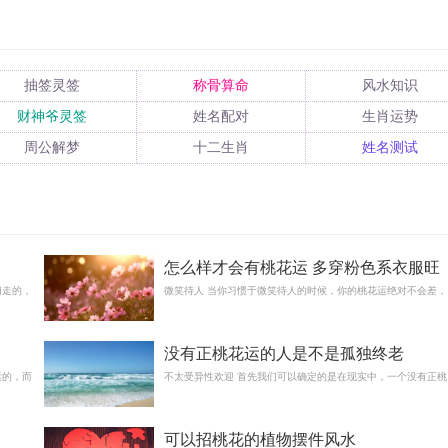
抽签灵签
称骨算命
风水知识
财神爷灵签
姓名配对
生肖运势
周公解梦
十二生肖
姓名测试
怎么样才会有桃花运 多穿粉色系衣服旺
扫走的，
感情
微笑待人 当你习惯于微笑待人的时候，你的桃花运绝对不会差，
没有正桃花运的人是不是孤独终老
运的，而
不太受异性欢迎 首先我们可以确定的是在现实中，一个没有正桃
可以招桃花的植物摆件风水