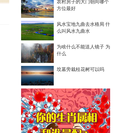
农村房子的大门朝向哪个
方位最好
风水宝地九曲去水格局 什
么叫风水九曲水
为啥什么不能送人镜子 为
什么
坟墓旁栽桂花树可以吗