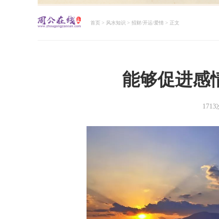
首页
>
风水知识
>
招财/开运/爱情
> 正文
周公解梦大全查询
能够促进感
171