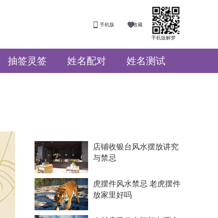
手机版
收藏
手机版解梦
抽签灵签
姓名配对
姓名测试
店铺收银台风水摆放讲究
与禁忌
虎摆件风水禁忌 老虎摆件
放家里好吗