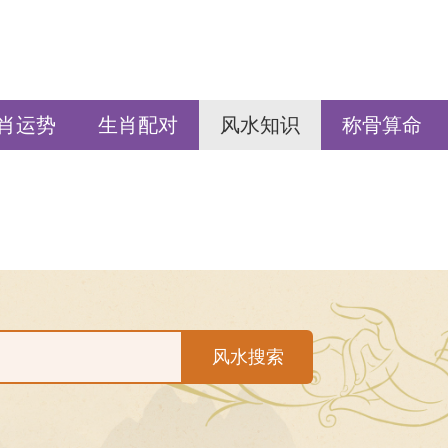
肖运势
生肖配对
风水知识
称骨算命