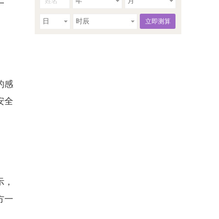
年
月
一
日
时辰
的感
安全
示，
方一