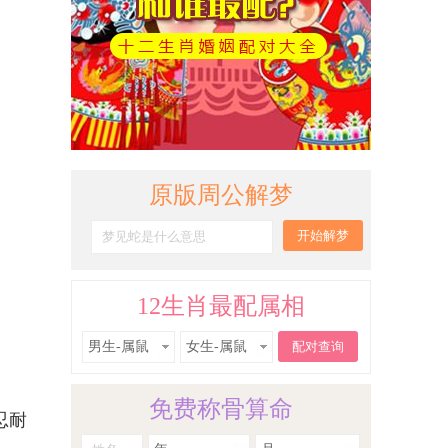
原版周公解梦
12生肖最配属相
男生-属鼠
女生-属鼠
免费称骨算命
忍耐