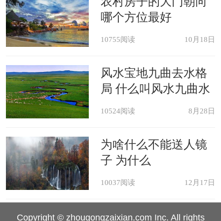
农村房子的大门朝向
哪个方位最好
10755阅读
10月18日
风水宝地九曲去水格
局 什么叫风水九曲水
10524阅读
8月28日
为啥什么不能送人镜
子 为什么
10037阅读
12月17日
Copyright © zhougongzaixian.com Inc. All rights