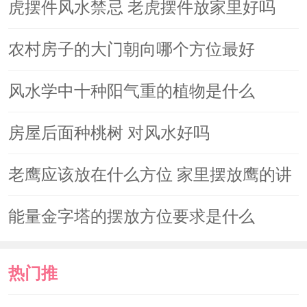
读
虎摆件风水禁忌 老虎摆件放家里好吗
农村房子的大门朝向哪个方位最好
风水学中十种阳气重的植物是什么
房屋后面种桃树 对风水好吗
老鹰应该放在什么方位 家里摆放鹰的讲
究
能量金字塔的摆放方位要求是什么
热门推