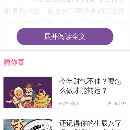
的身份地位，依士农工商不同的职业而
悬挂不同的字画。例如：工商界人士要
挂关公画像或桃园三结义图，表示义气
展开阅读全文
和信用。
猜你喜
4、客厅不适合任意挂镜子，因为
在风水上这样是属凶的。但如果客厅的
欢
今年财气不佳？要怎
么做才能转运？
门正好对冲别人家的屋角或墙边时，挂
面镜子作屏风可以化解不祥的冲煞之
68759阅读
2026/7/27
气。
还记得你的生辰八字