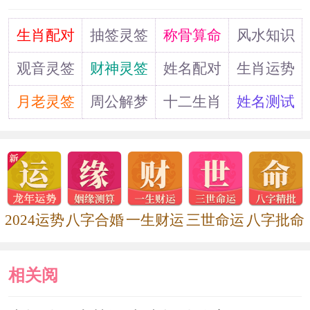
道
生肖配对
抽签灵签
称骨算命
风水知识
观音灵签
财神灵签
姓名配对
生肖运势
月老灵签
周公解梦
十二生肖
姓名测试
2024运势
八字合婚
一生财运
三世命运
八字批命
相关阅