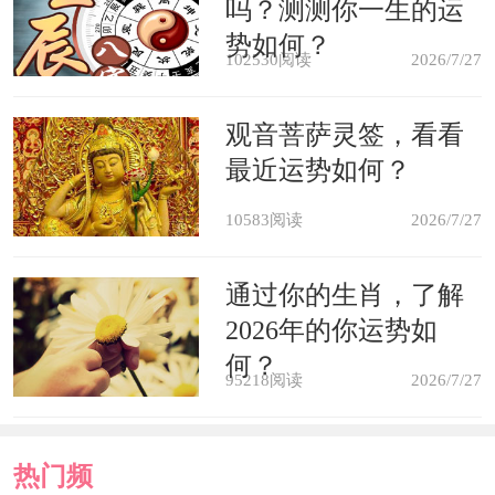
吗？测测你一生的运
5、古人言：“积善之家必有余
势如何？
庆”，当然，若你真的没有太多时间或
102530阅读
2026/7/27
瞀去处理室内风水总是的话不妨多做善
观音菩萨灵签，看看
事，于人于已都有好处。
最近运势如何？
10583阅读
2026/7/27
通过你的生肖，了解
2026年的你运势如
何？
95218阅读
2026/7/27
热门频