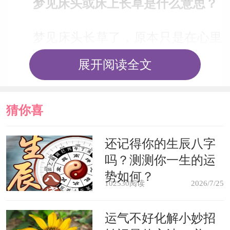
梦见床头或床上长草是什么意思？
梦见床头长草了，原本只是在心里
悄悄想著的事，或许只能秘密进行的专
展开阅读全文
案计划。终於能待人以诚进行了，对你
而言正是另一个好机会到来。预备抬头
猜你喜
挺胸迎向成功吧！这两天的幸运箴言就
欢
还记得你的生辰八字
是「轻松打」！不过这两天要留意的是
吗？测测你一生的运
不要拿他人的缺点来取笑，那会使你的
势如何？
102530阅读
2026/7/25
品格下降。还有中餐千万不行省略不吃
或是草草了事，否则将影响下午的元
运气不好化解小妙招