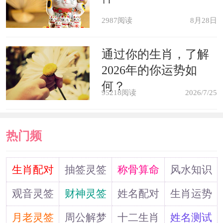
只要决心坚决，婚姻可成。
2987阅读
8月28日
经商的人梦见床头长草了，代表顺
通过你的生肖，了解
畅如意，但在顺畅中，慎防恶言中伤，
2026年的你运势如
何？
必信任不实的话。
95218阅读
2026/7/25
上学的人梦见床头长草了，意味着
热门频
口试或复试分数欠佳，影响录取成果。
道
生肖配对
抽签灵签
称骨算命
风水知识
观音灵签
财神灵签
姓名配对
生肖运势
月老灵签
周公解梦
十二生肖
姓名测试