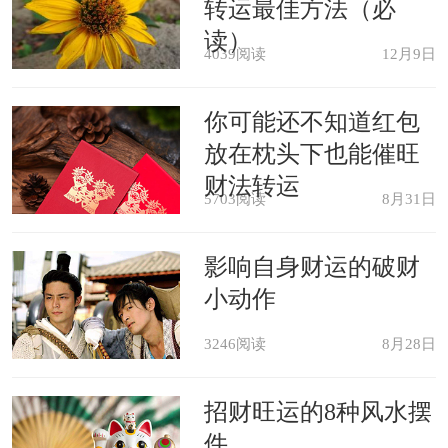
气。
转运最佳方法（必
读）
4039阅读
12月9日
出行的人梦见床头长草了，主张遇
风雨延期再出行。
你可能还不知道红包
放在枕头下也能催旺
怀孕的人梦见床头长草了，预示生
财法转运
5703阅读
8月31日
男。夏占生女，注意母子安全。
影响自身财运的破财
本命年的人梦见床头长草了，意味
小动作
着祸福参半，不行因小失大。慎防小人
3246阅读
8月28日
规划陷害。
招财旺运的8种风水摆
恋爱中的人梦见床头长草了，阐明
件