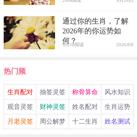
2994阅读
8月28日
了。昨晚居然梦见去跪在一个前任市长
通过你的生肖，了解
面前，这位市长说：你是下岗女工，今
2026年的你运势如
后就跟着我干吧然后醒了，之后睡着，
何？
95218阅读
2026/8/8
又梦见在一家兴趣班学习，被教练罚，
处罚中途，新任市长差人拿来一张表
热门频
格，内容不知，然后教练就说是错怪我
了。奇怪。这是哪儿跟哪儿啊。市长什
道
生肖配对
抽签灵签
称骨算命
风水知识
么的，我也不认识人家。
观音灵签
财神灵签
姓名配对
生肖运势
梦境解析：这是好梦，预示你很快
月老灵签
周公解梦
十二生肖
姓名测试
能找到新的工作。