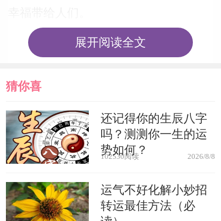
幸福带给人们。
展开阅读全文
梦见市长，预示着将会幸福快乐。
梦见市长笑，是升官发财的吉兆。
猜你喜
梦见市长愁眉苦脸，则意味着将会
欢
还记得你的生辰八字
出名，不过不是什么好名声。
吗？测测你一生的运
势如何？
102530阅读
2026/8/8
梦见自己当上市长，预示你将获得
晋升，身居高位。
运气不好化解小妙招
转运最佳方法（必
梦见市长与自己谈话，预示你将得