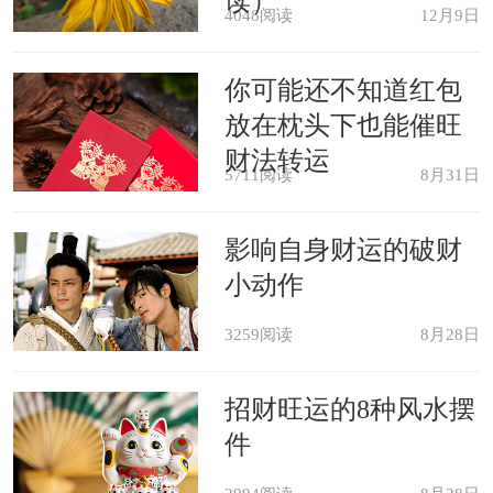
读）
4048阅读
12月9日
到被提升或重视的机遇。同时官员的形
象还代表压制的情绪，反映了心中被压
你可能还不知道红包
放在枕头下也能催旺
抑的创造力。
财法转运
5711阅读
8月31日
梦见看不清脸的市长，预示你的情
感淡漠，或者是生活让你感觉冷漠，甚
影响自身财运的破财
小动作
至连朋友和家人也无法让你感到亲切温
3259阅读
8月28日
暖。
招财旺运的8种风水摆
梦见市长的案例分析
件
梦境描述：我是女性，最近下岗