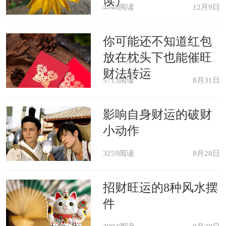
读）
4048阅读
12月9日
你可能还不知道红包
放在枕头下也能催旺
财法转运
5713阅读
8月31日
影响自身财运的破财
小动作
3259阅读
8月28日
招财旺运的8种风水摆
件