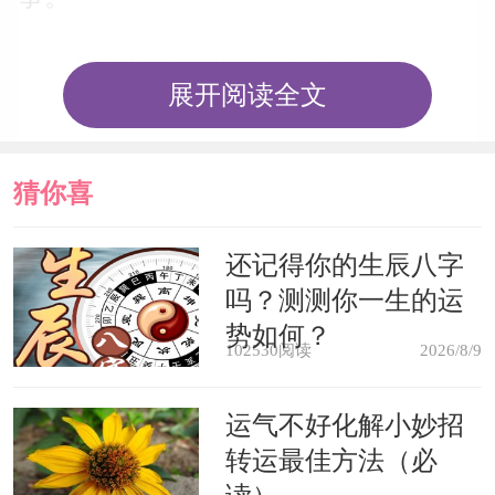
梦见制作三脚凳，会肩负重任。
展开阅读全文
但是木工梦见制作三脚凳，收入会
减少。
猜你喜
欢
梦见购买三脚凳，会做对自己有利
还记得你的生辰八字
吗？测测你一生的运
的工作。
势如何？
102530阅读
2026/8/9
梦见从三脚凳上掉下来，灾祸会降
运气不好化解小妙招
临。
转运最佳方法（必