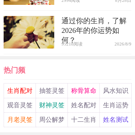
2994阅读
8月28日
通过你的生肖，了解
2026年的你运势如
何？
95218阅读
2026/8/9
热门频
道
生肖配对
抽签灵签
称骨算命
风水知识
观音灵签
财神灵签
姓名配对
生肖运势
月老灵签
周公解梦
十二生肖
姓名测试