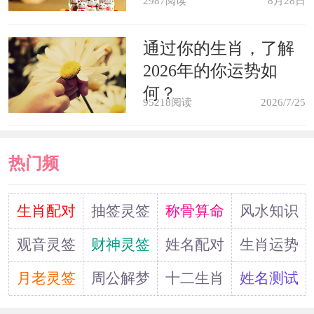
2987阅读
8月28日
通过你的生肖，了解
2026年的你运势如
何？
95218阅读
2026/7/25
热门频
道
生肖配对
抽签灵签
称骨算命
风水知识
观音灵签
财神灵签
姓名配对
生肖运势
月老灵签
周公解梦
十二生肖
姓名测试