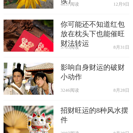
读）
4037阅读
12月9日
心理分析：梦中的机器象征人的头
你可能还不知道红包
脑和思维方式。一台跨越时空的机器在
放在枕头下也能催旺
梦中表示你没有把自己的才智用在正途
财法转运
5703阅读
8月31日
上。
影响自身财运的破财
精神象征：机器在梦中代表生命的
小动作
循环过程。
3246阅读
8月28日
招财旺运的8种风水摆
件