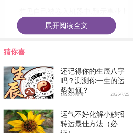
梦见自己被卷入机器中.预示事业上
的失败，很多让人讨厌的事情也将随之
展开阅读全文
而来。通常在此梦之后，多有由于失败
的交易带来的损失。
猜你喜
心理学解梦
欢
还记得你的生辰八字
吗？测测你一生的运
梦境解说：梦中的机器可以象征人
势如何？
102530阅读
2026/7/25
的某些不受意识控制的生理机能，例如
呼吸和心跳等。梦见机器失灵则表示他
运气不好化解小妙招
转运最佳方法（必
在某方面的机能负担过重。