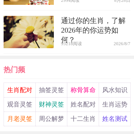
2994阅读
8月28日
通过你的生肖，了解
2026年的你运势如
何？
95218阅读
2026/8/7
热门频
道
生肖配对
抽签灵签
称骨算命
风水知识
观音灵签
财神灵签
姓名配对
生肖运势
月老灵签
周公解梦
十二生肖
姓名测试