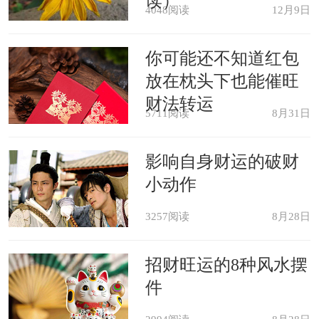
读）
4048阅读
12月9日
原版周公解梦
你可能还不知道红包
戴金耳环，生贵子。《周公解梦》
放在枕头下也能催旺
财法转运
5711阅读
8月31日
影响自身财运的破财
小动作
3257阅读
8月28日
招财旺运的8种风水摆
件