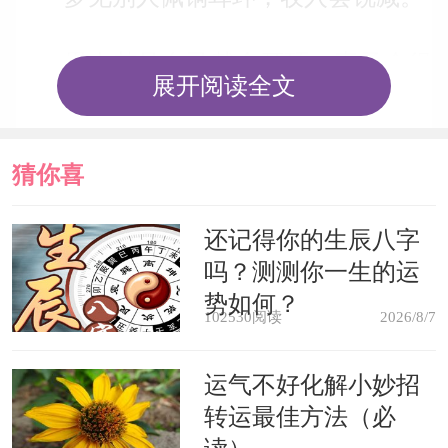
男人梦见自己戴金耳环，妻子会很
展开阅读全文
快怀孕。
未婚的梦见耳环，会找到一个好对
猜你喜
象。
欢
还记得你的生辰八字
吗？测测你一生的运
梦见耳环大重使耳朵发痛，异性方
势如何？
面将产生波折。
102530阅读
2026/8/7
运气不好化解小妙招
梦见别人赠送耳环，则怀孕之人将
转运最佳方法（必
生男孩。