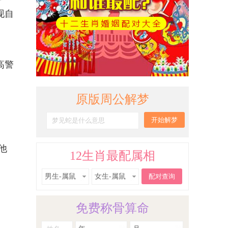
现自
高警
原版周公解梦
他
12生肖最配属相
男生-属鼠
女生-属鼠
免费称骨算命