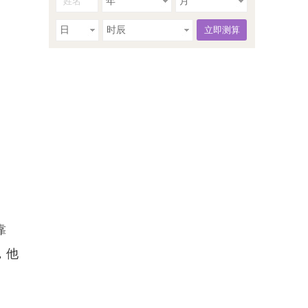
年
月
日
时辰
靠
，他