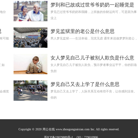
梦到和已故或过世爷爷奶奶一起睡觉是
地分
什么意思
梦见已过世爷爷奶奶和我睡，上班族的你财运尚可，可是因为事
业上
思
梦见监狱里的老公是什么意思
有可能
男人梦见监狱——生活幸福，无忧无虑 通常来说做梦梦到老公，
女人梦见自己儿子被别人欺负是什么意
 如
思
女人梦见自己儿子被别人欺负，预示梦者事业运平平，你的职场
负担
梦见自己又去上学了是什么意思
会感觉
梦见自己又去上学了，人际关系互动有些不良，让你感到沮丧。
你的
Copyright © 2020 周公在线 www.zhougongzaixian.com Inc. All rights reserved.
苏ICP备19029889号-1
QQ：729610906