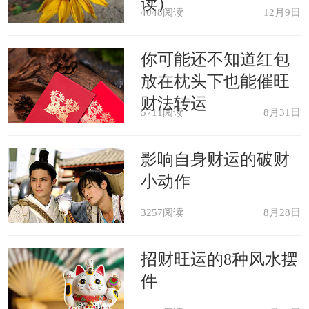
读）
4048阅读
12月9日
你可能还不知道红包
放在枕头下也能催旺
财法转运
5711阅读
8月31日
影响自身财运的破财
小动作
3257阅读
8月28日
招财旺运的8种风水摆
件