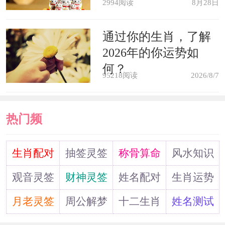
2994阅读
8月28日
通过你的生肖，了解
2026年的你运势如
何？
95218阅读
2026/8/7
热门频
道
生肖配对
抽签灵签
称骨算命
风水知识
观音灵签
财神灵签
姓名配对
生肖运势
月老灵签
周公解梦
十二生肖
姓名测试