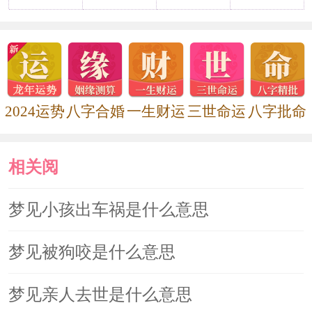
你的经济状况不是很乐观，手头上的流
动资金不多，存款暂时还不能动，眼看
着只出不进，手边的钱一点点地变少，
真是愁煞人也。
2024运势
八字合婚
一生财运
三世命运
八字批命
学子梦见有人故意用车撞我，说明
相关阅
你在表现得也是可圈可点，学习效率颇
高，吸收新知不费吹灰之力，考试表现
读
梦见小孩出车祸是什么意思
不错。
梦见被狗咬是什么意思
梦见亲人去世是什么意思