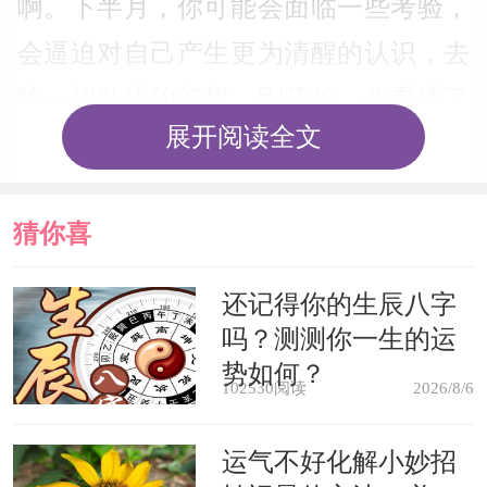
啊。下半月，你可能会面临一些考验，
会逼迫对自己产生更为清醒的认识，去
除一切肤浅的幻想。刚开始，你看清了
展开阅读全文
自己的缺陷，可能对自己悲观失望。之
后你会开始一步步的改进自己的缺陷，
猜你喜
提高自己的各项能力。表面上看来，你
在这一段时间进展不大，但你现在的一
欢
还记得你的生辰八字
切努力都是在给未来的腾飞打下坚实的
吗？测测你一生的运
基础。当然，不是每一个人都能这样积
势如何？
102530阅读
2026/8/6
极而正确面对考验的。小心那些闯入你
运气不好化解小妙招
生活中极其消极的人，他们会把自己的