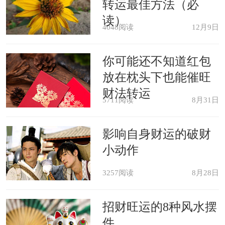
转运最佳方法（必
不满情绪传染给你，你也会随之变得不
读）
4048阅读
12月9日
快乐，充满怨恨，总是抱怨这个个抱怨
那个，惹人反感。这段时间，你可能会
你可能还不知道红包
开始一个阶段的学习或者进修，或者灵
放在枕头下也能催旺
财法转运
感突发写些东西，从箱底挖出N年前的
5711阅读
8月31日
那个日记本……由于用脑过多，你的神
影响自身财运的破财
经可能会比较敏感，偶尔会乱发脾气。
小动作
办公族梦见有人故意用车撞我，想
3257阅读
8月28日
在工作与学习有一番突破，但是总会事
招财旺运的8种风水摆
与愿违，不能一厢情愿的看问题，以更
件