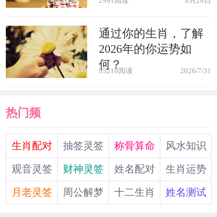
2991阅读
8月28日
通过你的生肖，了解
2026年的你运势如
何？
95218阅读
2026/7/31
热门频
道
生肖配对
抽签灵签
称骨算命
风水知识
观音灵签
财神灵签
姓名配对
生肖运势
月老灵签
周公解梦
十二生肖
姓名测试