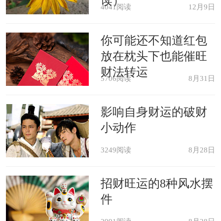
读）
4041阅读
12月9日
说来，梦境后面隐藏着剧烈的外来伤
你可能还不知道红包
害，可是你缺乏研究并解决这些伤害的
放在枕头下也能催旺
勇气。这时候如有外来的支持和帮助那
财法转运
5706阅读
8月31日
是很有价值的。
影响自身财运的破财
精神象征：从精神的角度看，你经
小动作
受梦中的健忘之苦，指示着一场深刻的
3249阅读
8月28日
变化业已结束或死亡。
招财旺运的8种风水摆
件