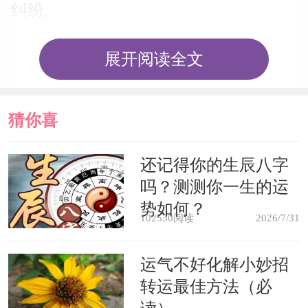
纠纷。
求学者梦见忘拿东西，预示考试成
展开阅读全文
绩差。
猜你喜
心理学解梦
欢
还记得你的生辰八字
梦境解说：梦中遭受健忘之苦，表
吗？测测你一生的运
示你希望消除近期或先时的一些不快之
势如何？
102530阅读
2026/7/31
事，也许还表示对变化的忧虑和害怕。
运气不好化解小妙招
心理分析：你在梦中经受健忘之
转运最佳方法（必
苦，反映了一种极其不安的心情。一般