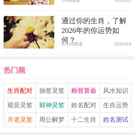
2994阅读
8月28日
通过你的生肖，了解
2026年的你运势如
何？
95218阅读
2026/8/9
热门频
道
生肖配对
抽签灵签
称骨算命
风水知识
观音灵签
财神灵签
姓名配对
生肖运势
月老灵签
周公解梦
十二生肖
姓名测试