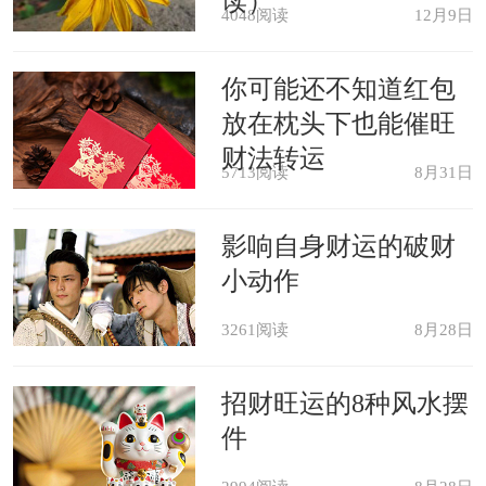
读）
4048阅读
12月9日
你可能还不知道红包
放在枕头下也能催旺
财法转运
5713阅读
8月31日
影响自身财运的破财
小动作
3261阅读
8月28日
招财旺运的8种风水摆
件