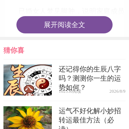
已婚女人梦见脚肿，说明家庭成员
关系不好。
展开阅读全文
教师梦见脚肿，意味着会为学生的
猜你喜
成绩操心。
欢
还记得你的生辰八字
工作职员梦见脚肿，暗示同事关系
吗？测测你一生的运
不好，影响到你的事业。
势如何？
102530阅读
2026/8/9
梦见手肿了，表示亲友会从陌生人
运气不好化解小妙招
那里得到好处。
转运最佳方法（必