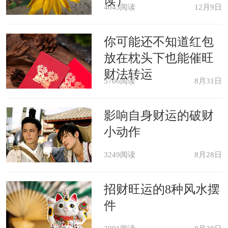
读）
4043阅读
12月9日
已婚男子梦见面对其他美女阳痿，
你可能还不知道红包
说明着你家中将会发生变故。
放在枕头下也能催旺
财法转运
女人梦见和自己XX的男人阳痿，
5706阅读
8月31日
提醒着你将会获得一份自己想要的爱
影响自身财运的破财
情，对方会对自己言听计从。
小动作
男人梦见强奸时阳痿，预示着自己
3249阅读
8月28日
将会拥有一份人人羡慕的爱情，并且事
招财旺运的8种风水摆
业会取得很好的成就。
件