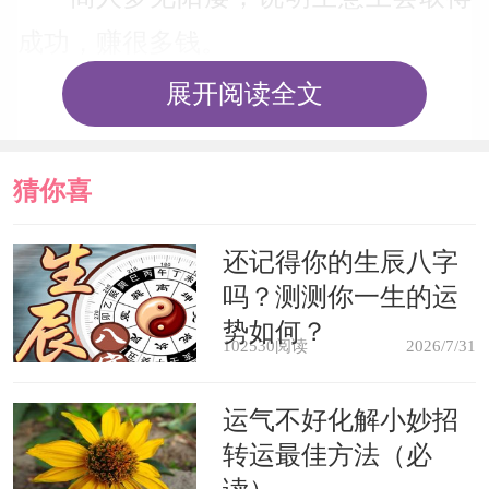
成功，赚很多钱。
展开阅读全文
梦见自己面对妻子阳痿，代表着你
对妻子已经没有了以前那种爱的感觉，
猜你喜
也许是因为太忙了，其实应该多抽点时
间和妻子多交流交流。当然偶尔的小别
欢
还记得你的生辰八字
吗？测测你一生的运
也会让你回复当初的感觉。
势如何？
102530阅读
2026/7/31
单身男子梦见自己面对美女阳痿，
暗示着你对与想要追求的人不敢行动，
运气不好化解小妙招
转运最佳方法（必
害怕被拒绝，最终失去机会。