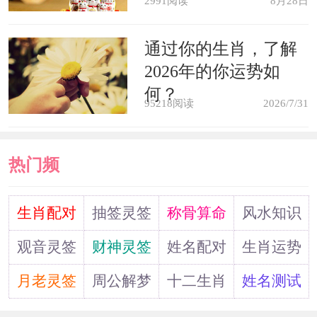
女人梦见被强奸时男性阳痿，预示
2991阅读
8月28日
着自己将会非常有魅力，迷倒众多成功
通过你的生肖，了解
男士。
2026年的你运势如
何？
95218阅读
2026/7/31
男人梦见自己早泄，暗示着自己会
和异性起争执。
热门频
女人梦见男人早泄，预示着自己会
道
和自己爱的人感情非常亲密。
生肖配对
抽签灵签
称骨算命
风水知识
观音灵签
财神灵签
姓名配对
生肖运势
月老灵签
周公解梦
十二生肖
姓名测试