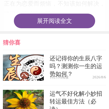
正在为恋爱而烦恼，不知该如何解决，
建议你可以请人帮你。
展开阅读全文
梦见眼睛变瞎，表示交友中稍有误
会。由于你跟谁都能和睦相处，将会引
猜你喜
起反感，被人批评为过分的八面玲珑。
欢
还记得你的生辰八字
但这显然属于误会，所以，不必介意，
吗？测测你一生的运
尽量保持同样的心情去待人接物。
势如何？
102530阅读
2026/8/6
梦见双眼失明，这是财运大衰的恶
运气不好化解小妙招
兆，表示在近期可能会变成穷光蛋，要
转运最佳方法（必
小心你的荷包。而也在警告你，目前你