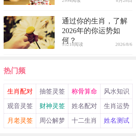
2994阅读
8月28日
梦见人瞽目，吉。彼见地狱，我看
天堂。我见他，他不见我;他听我，我不
通过你的生肖，了解
2026年的你运势如
听他。《梦林玄解》
何？
95218阅读
2026/8/6
双目失明，被人欺。《周公解梦》
热门频
道
生肖配对
抽签灵签
称骨算命
风水知识
观音灵签
财神灵签
姓名配对
生肖运势
月老灵签
周公解梦
十二生肖
姓名测试