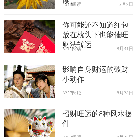
读）
4048阅读
12月9日
处理事情的态度有些偏差了，无法看到
事实，也许会做出一些令自己后悔的决
你可能还不知道红包
放在枕头下也能催旺
定。
财法转运
5711阅读
8月31日
梦见亲人眼睛瞎了，身体会健康，
影响自身财运的破财
和亲人的关系也慢慢得到很好的改善。
小动作
梦见自己眼睛瞎了，前途的发展暂
3257阅读
8月28日
时会遇到一些阻碍。
招财旺运的8种风水摆
原版周公解梦
件