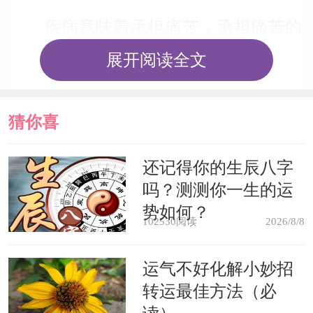
疾病意味着承担痛苦，承担痛苦的
能力越强，身体就越健康，所以生病表
展开阅读全文
示健康，梦见自己病了，意味着身体健
壮。
猜你喜
女人梦见生病会怀孕，怀孕和分娩
欢
还记得你的生辰八字
吗？测测你一生的运
的痛苦就像一次疾病。
势如何？
102530阅读
2026/8/8
少女梦见生病会失恋，因为草率结
婚才是错的，失恋虽然痛苦，却往往更
运气不好化解小妙招
转运最佳方法（必
加健康。