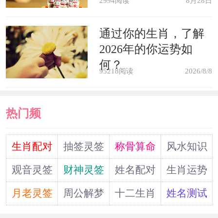
2994阅读
8月28日
病人梦见自己生病，负担会减少。
通过你的生肖，了解
梦见朋友有疾，预示会失去人们的
2026年的你运势如
何？
帮助。
95218阅读
2026/8/8
学生梦见自己有病，考试会不及
热门频
格。
道
生肖配对
抽签灵签
称骨算命
风水知识
囚犯梦见自己有病，不久会释放出
狱。
观音灵签
财神灵签
姓名配对
生肖运势
月老灵签
周公解梦
十二生肖
姓名测试