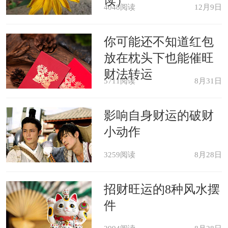
读）
4048阅读
12月9日
青年男子梦见身体有疾，会娶一个
你可能还不知道红包
亭亭玉立的女子为妻。
放在枕头下也能催旺
财法转运
梦见妻子生病，是不祥之兆，家里
5711阅读
8月31日
会遇到不幸。
影响自身财运的破财
女人梦见自己的丈夫病倒了，丈夫
小动作
会长寿。
3259阅读
8月28日
梦见敌人卧床不起，会成为敌人的
招财旺运的8种风水摆
件
阶下囚。