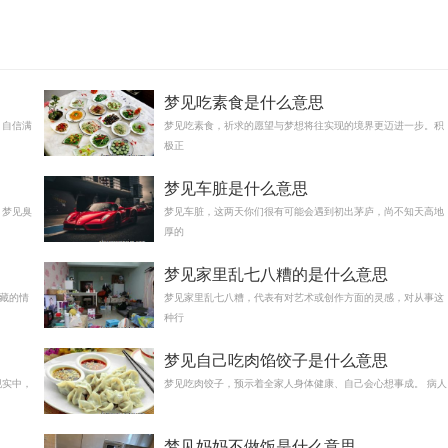
梦见吃素食是什么意思
，自信满
梦见吃素食，祈求的愿望与梦想将往实现的境界更迈进一步。积
极正
梦见车脏是什么意思
 梦见臭
梦见车脏，这两天你们很有可能会遇到初出茅庐，尚不知天高地
厚的
梦见家里乱七八糟的是什么意思
藏的情
梦见家里乱七八糟，代表有对艺术或创作方面的灵感，对从事这
种行
梦见自己吃肉馅饺子是什么意思
现实中，
梦见吃肉饺子，预示着全家人身体健康、自己会心想事成。 病人
梦见妈妈不做饭是什么意思