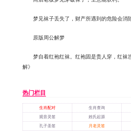
梦见袜子丢失了，财产所遇到的危险会消除。W
原版周公解梦
梦自着红袍红袜。红袍固是贵人穿，红袜
解》
热门栏目
生肖配对
生肖查询
观音灵签
姓氏起源
孔子圣签
月老灵签