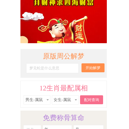
原版周公解梦
12生肖最配属相
男生-属鼠
女生-属鼠
免费称骨算命