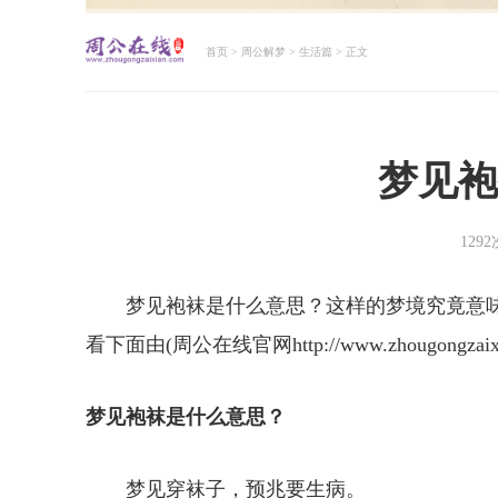
首页
>
周公解梦
>
生活篇
> 正文
周公解梦大全查询
梦见袍
129
梦见袍袜是什么意思？这样的梦境究竟意
看下面由(周公在线官网http://www.zhougong
梦见袍袜是什么意思？
梦见穿袜子，预兆要生病。