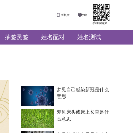
手机版
收藏
手机版解梦
抽签灵签
姓名配对
姓名测试
梦见自己感染新冠是什么
意思
梦见床头或床上长草是什
么意思