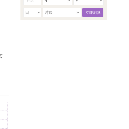
年
月
日
时辰
玄