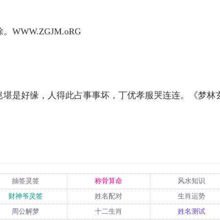
WW.ZGJM.oRG
岂堪是好缘，人得此占事事坏，丁优孝服哭连连。《梦林
抽签灵签
称骨算命
风水知识
财神爷灵签
姓名配对
生肖运势
周公解梦
十二生肖
姓名测试