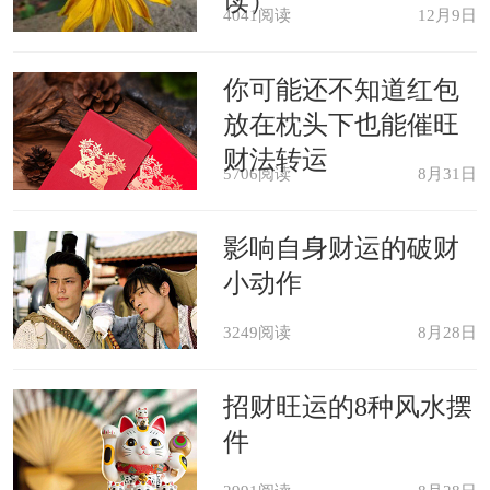
读）
4041阅读
12月9日
儿子。
你可能还不知道红包
孕妇梦见买鲤鱼，预示着将来会生
放在枕头下也能催旺
下才艺高超、美丽、智慧的女儿。
财法转运
5706阅读
8月31日
孕妇做梦梦买观赏的鱼，预示着将
影响自身财运的破财
会生个漂亮、可爱的小孩。
小动作
3249阅读
8月28日
梦见买吃的鱼，说明有鱼可吃，预
示着生活中会有好运来到。孕妇做此
招财旺运的8种风水摆
梦，多是预示母子平安、健康。
件