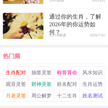
2991阅读
8月28日
通过你的生肖，了解
2026年的你运势如
何？
95218阅读
2026/7/31
热门频
道
生肖配对
抽签灵签
称骨算命
风水知识
观音灵签
财神灵签
姓名配对
生肖运势
月老灵签
周公解梦
十二生肖
姓名测试