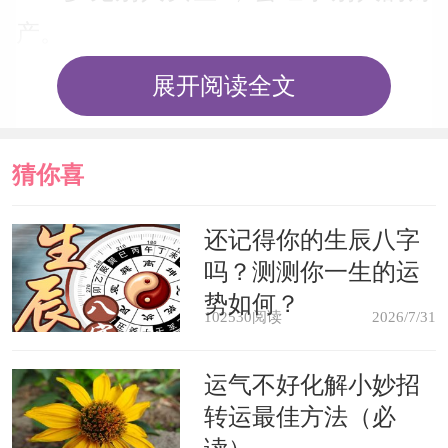
产。
展开阅读全文
梦见别人买鱼 ，预示着会继承别人
的财产。
猜你喜
梦见帮别人买鱼预示着他人有好
欢
还记得你的生辰八字
运。孕妇梦见帮已婚女性朋友买鱼，预
吗？测测你一生的运
示朋友不久后将会怀孕;梦见帮单身女性
势如何？
102530阅读
2026/7/31
朋友买鱼，预示朋友将有新的感情出
现。
运气不好化解小妙招
转运最佳方法（必
孕妇梦见买黑鱼，同样是预示会生