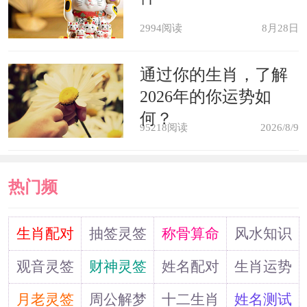
梦见参加宴会(聚餐吃饭)，这是一
2994阅读
8月28日
个好梦，如果在宴会上吃的是山珍海
味、喝的是陈年佳酿，表示你在事业上
通过你的生肖，了解
会大有收获，财富不断累积，而且和朋
2026年的你运势如
何？
友也处的很好。
95218阅读
2026/8/9
梦见在家里与家人一起吃饭，表示
热门频
金钱运上升。可以期待收入不断增加，
口袋中绰绰有余。不过，要注意不可凭
道
生肖配对
抽签灵签
称骨算命
风水知识
一时的冲动而买些没用的东西。
观音灵签
财神灵签
姓名配对
生肖运势
月老灵签
周公解梦
十二生肖
姓名测试