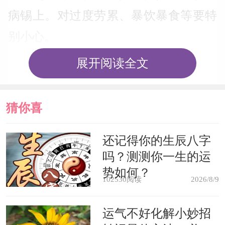
病锡上。对过度劳累、暴饮暴食等要特
别小心。
展开阅读全文
梦见老朋友，表示你将会收到一封
意想不到的来信，或者会在近期发生一
猜你喜
件令你感到非常愉快的事情。
欢
还记得你的生辰八字
梦见与家人吃饭，表示你最近的收
吗？测测你一生的运
入会接二连三的锦囊日饱，但要注意不
势如何？
102530阅读
2026/8/9
可以因为冲动而乱买东西，浪费了你的
辛苦钱。
运气不好化解小妙招