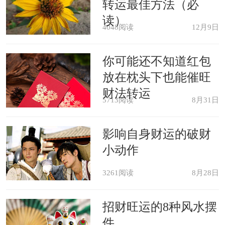
转运最佳方法（必
梦见朋友亲人死亡，表示你可能有
读）
4048阅读
12月9日
悲哀的事情降临，也有可能自己或亲友
即将会生病。
你可能还不知道红包
放在枕头下也能催旺
梦见朋友被杀，这是暗示你之前可
财法转运
5713阅读
8月31日
能有某些原因与他发生了小磨擦，而渐
影响自身财运的破财
渐关系疏远了，这个梦是告诉你，现在
小动作
正是你们解开心结的大好时机，也许他
3261阅读
8月28日
现在的心情不大好，你可以主动的去关
心他，化开这个心结。
招财旺运的8种风水摆
件