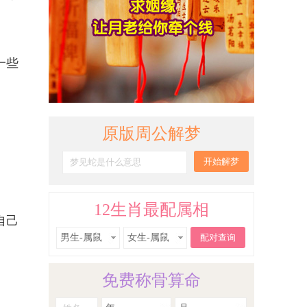
一些
。
原版周公解梦
12生肖最配属相
自己
男生-属鼠
女生-属鼠
免费称骨算命