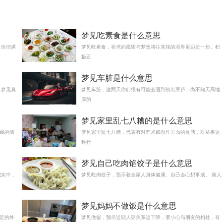
梦见吃素食是什么意思
，自信满
梦见吃素食，祈求的愿望与梦想将往实现的境界更迈进一步。积
极正
梦见车脏是什么意思
 梦见臭
梦见车脏，这两天你们很有可能会遇到初出茅庐，尚不知天高地
厚的
梦见家里乱七八糟的是什么意思
藏的情
梦见家里乱七八糟，代表有对艺术或创作方面的灵感，对从事这
种行
梦见自己吃肉馅饺子是什么意思
现实中，
梦见吃肉饺子，预示着全家人身体健康、自己会心想事成。 病人
梦见妈妈不做饭是什么意思
足的外
梦见做饭，预示近期人际关系运下降，要小心与朋友的相处，有