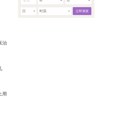
年
月
日
时辰
医治
札
上用