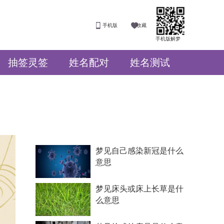
手机版
收藏
手机版解梦
抽签灵签
姓名配对
姓名测试
梦见自己感染新冠是什么
意思
梦见床头或床上长草是什
么意思