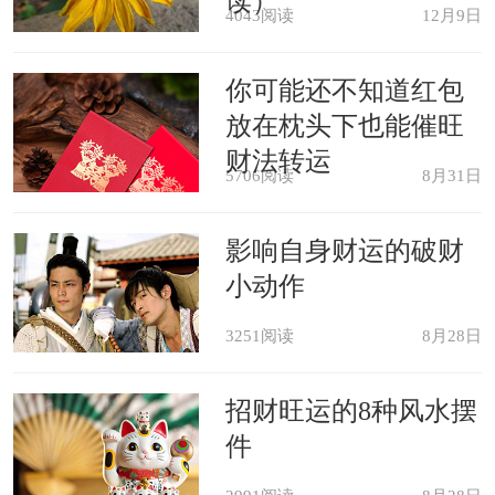
读）
部。
4043阅读
12月9日
你可能还不知道红包
男人梦见生火做饭，是另立灶头的
放在枕头下也能催旺
象征，预示着会换工作，或者创业。
财法转运
5706阅读
8月31日
女人梦见生火做饭，预示着生活美
影响自身财运的破财
满如意。
小动作
3251阅读
8月28日
招财旺运的8种风水摆
件