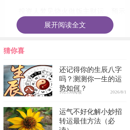
投资人梦见烧火做饭主财运，预示
财运小有回升，投资的心思比较活络。
展开阅读全文
牙尖嘴厉，再加上的严密思维，侃得卖
家节节败退。
猜你喜
毕业生梦见烧火做饭主求职，预示
欢
还记得你的生辰八字
吗？测测你一生的运
求职心态较为务实，虽然机会不多，但
势如何？
把握好一两个合心的机会就可以有很不
102530阅读
2026/8/1
错的回报。
运气不好化解小妙招
转运最佳方法（必
学生梦见生火做饭，预示要当班干