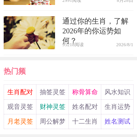
2991阅读
8月28日
通过你的生肖，了解
2026年的你运势如
何？
95218阅读
2026/8/1
热门频
道
生肖配对
抽签灵签
称骨算命
风水知识
观音灵签
财神灵签
姓名配对
生肖运势
月老灵签
周公解梦
十二生肖
姓名测试