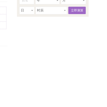
年
月
日
时辰