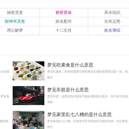
抽签灵签
称骨算命
风水知识
财神爷灵签
姓名配对
生肖运势
周公解梦
十二生肖
姓名测试
梦见吃素食是什么意思
，自信满
梦见吃素食，祈求的愿望与梦想将往实现的境界更迈进一步。积
极正
梦见车脏是什么意思
 梦见臭
梦见车脏，这两天你们很有可能会遇到初出茅庐，尚不知天高地
厚的
梦见家里乱七八糟的是什么意思
藏的情
梦见家里乱七八糟，代表有对艺术或创作方面的灵感，对从事这
种行