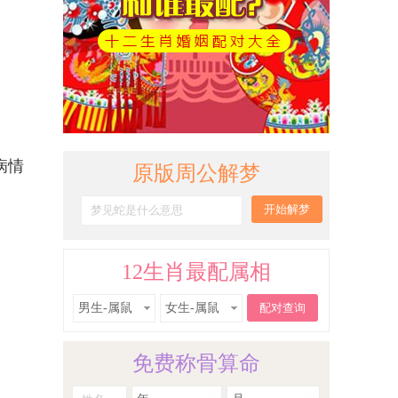
病情
原版周公解梦
12生肖最配属相
男生-属鼠
女生-属鼠
免费称骨算命