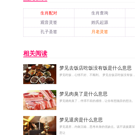
生肖配对
生肖查询
观音灵签
姓氏起源
孔子圣签
月老灵签
相关阅读
梦见去饭店吃饭没有饭是什么意思
梦见吃饭，心情不好、不顺利。 梦见去饭店吃饭没有饭
梦见肉臭了是什么意思
梦见猪肉臭了，停滞不前的感情，让你有想抛弃的想法。
梦见退房是什么意思
梦见退房，内敛沉稳，思考本身的优缺点。该不该披露深
意让