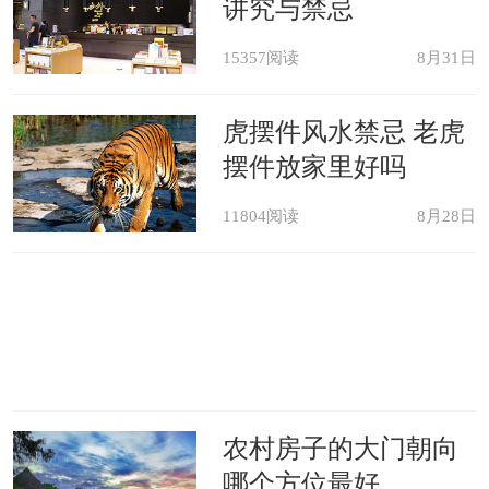
讲究与禁忌
15357阅读
8月31日
虎摆件风水禁忌 老虎
摆件放家里好吗
11804阅读
8月28日
农村房子的大门朝向
哪个方位最好