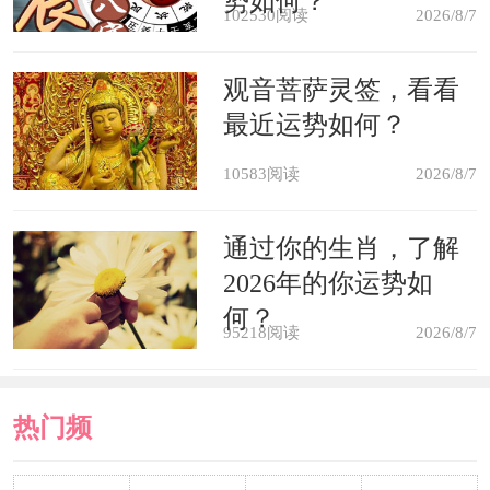
势如何？
102530阅读
2026/8/7
问题，但长时间如此，必然会使人出现
致命的反应，所以对于风水而言，阴暗
观音菩萨灵签，看看
最近运势如何？
的环境如果处理不好就会破坏整体，尤
其风水的流通是需要能量的，而这个能
10583阅读
2026/8/7
量就是指阳光，客厅阴暗就等于缺乏了
通过你的生肖，了解
能量，风水自然就无法运转，严重会导
2026年的你运势如
致家居风水崩溃，使得好的风水格局变
何？
95218阅读
2026/8/7
成坏格局，产生不利的后果。
热门频
客厅阴暗风水怎么化解
营造更多光源