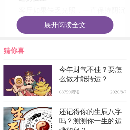
客厅如果缺乏光照，一直保持阴沉
的状态。那么势必会导致运势变差，因
展开阅读全文
为客厅的风水是整体的中心。此处阴沉
即为缺乏生气，没有生气就会导致风水
猜你喜
越来越差，最终就会导致运势的改变，
欢
今年财气不佳？要怎
当然如果客厅可以点亮灯光，那么也可
么做才能转运？
以扭转不利的风水。
68759阅读
2026/8/7
风水死局
还记得你的生辰八字
客厅是风水的中心，此处阴暗就如
吗？测测你一生的运
同人体得了癌症，一时可能不会察觉出