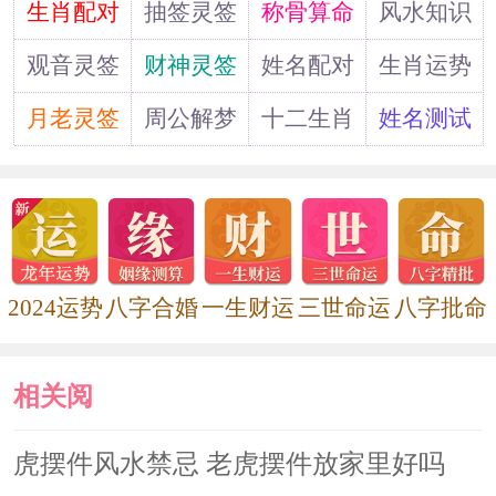
道
生肖配对
抽签灵签
称骨算命
风水知识
这个方法是最直接的做法，很多家
观音灵签
财神灵签
姓名配对
生肖运势
庭，业主，设计师都会不约而同的采用
月老灵签
周公解梦
十二生肖
姓名测试
该做法来下手。 除了客厅的主要大吊灯
这个主灯源以外，我们可以适当的在角
落，阴暗处，增加落地灯，台灯，壁
灯，天画上的小筒灯，背景装饰的小射
2024运势
八字合婚
一生财运
三世命运
八字批命
灯，让光源在立体空间里塑造耐人寻味
的层次感，可起到较好的效果。
相关阅
减少不必要的隔间墙
读
虎摆件风水禁忌 老虎摆件放家里好吗
在不影响机能及生活动线的情况