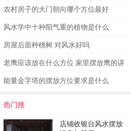
下，多半设计师会建议能少一道墙就少
农村房子的大门朝向哪个方位最好
掉。尤其是一进门处，若是能将阳台外
风水学中十种阳气重的植物是什么
推，装上大面落地窗或观景窗，并将户
外光影引进室内是最好的。而且去除不
房屋后面种桃树 对风水好吗
必要的隔间墙，让光线可以在空间里流
老鹰应该放在什么方位 家里摆放鹰的讲
通，空间变大，生活起来才舒适。另
究
能量金字塔的摆放方位要求是什么
外，像是客厅与书房的隔间，可以改成
清玻璃或是拉门设计;或是客厅与餐厅尽
热门推
量采用开放式设计等等，都是不错的装
修建议。
荐
店铺收银台风水摆放