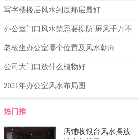
色为主调。因为所忌讳的颜色即宅主命
写字楼楼层风水到底那层最好
中的敌人，宅主坐在其中就如身陷敌
办公室门口风水禁忌要提防 屏风千万不
阵，其后果可想而知。
能随便放
老板坐办公室哪个位置及风水朝向
六、办公室的形煞风水：办公
公司大门口放什么植物好
室风水中比较明显的形煞有穿心煞、尖
角煞、横梁压顶等。而这些形煞切忌直
2021年办公室风水布局图
接作用于宅主本人、或者宅主的办公
室，否则，轻则会造成宅主的压抑、烦
热门推
躁、不安，重则会造成宅主忧郁、手
荐
店铺收银台风水摆放
术、伤灾等。