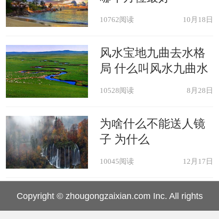
的大小一般不得小于普通职工办公室，
易客欺主，产生是非烦心之事；老总办
10762阅读
10月18日
公室的楼层以及办公室的序号不得是其
风水宝地九曲去水格
生辰八字五行所忌之数字，例如，老总
局 什么叫风水九曲水
生辰八字五行忌金，则一般不得选第
10528阅读
8月28日
七、或第八间房作为办公室，
为啥什么不能送人镜
其不利后果视老总命局而定。
子 为什么
10045阅读
12月17日
九、办公室的九宫风水：即办
公室的乾、兑、离、震、巽、坎、艮、
Copyright © zhougongzaixian.com Inc. All rights
坤以及中宫共九个宫中，哪一个宫见煞