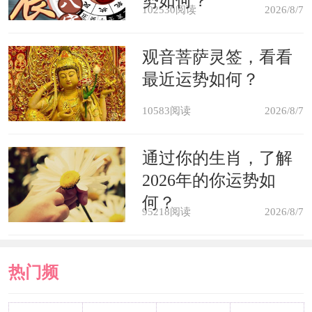
势如何？
102530阅读
2026/8/7
用品，包括麒麟、貔貅、蟾蜍、鱼缸
等。古玩饰品历史太久，主太过之阴，
观音菩萨灵签，看看
最近运势如何？
易让人产生幻觉及灵异之事；至于麒
麟、貔貅、蟾蜍、鱼缸等之物其实是具
10583阅读
2026/8/7
有二面性的，用之得当则利己，用之不
通过你的生肖，了解
当则有可能害己的，故若有相关需要，
2026年的你运势如
最好是请专业风水指导摆放。
何？
95218阅读
2026/8/7
四、办公室的门窗风水：主要
热门频
注意三点，其一、办公室的门不宜正对
窗户；其二、办公室除了正门之外若另