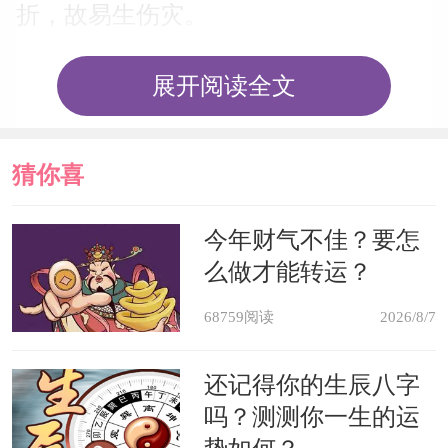
折，故易生伤灾。
二、办公桌的位置风水：办公
展开阅读全文
桌的位置一般摆放在办公室贴近财位处
的地方，办公桌在办公室中的布局一般
猜你喜
要遵循左青龙、右白虎、前朱雀、后玄
欢
今年财气不佳？要怎
武的原则，即前面宽敞、后面坚实、左
么做才能转运？
边高大、右边通畅。办公桌失位，主要
68759阅读
2026/8/7
影响宅主的心脏功能和大脑功能。
还记得你的生辰八字
三、办公室的饰品风水：办公
吗？测测你一生的运
室中一定要谨摆古玩饰品以及风水化煞