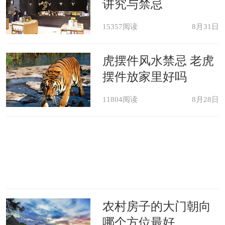
讲究与禁忌
七、办公室的神位风水：神是
15357阅读
8月31日
精神、主宰的象征。供神讲究较多，在
虎摆件风水禁忌 老虎
供奉神位之前，一定要了解一些相关的
摆件放家里好吗
基本常识，否则，可能不仅没有得到庇
11804阅读
8月28日
佑，反而深受其害。所谓“神不安，则
人不宁”也。
八、办公室的位置风水：老总
办公室一般不得位于整个办公楼的两侧
的顶端，否则，易生伤灾；老总办公室
农村房子的大门朝向
哪个方位最好