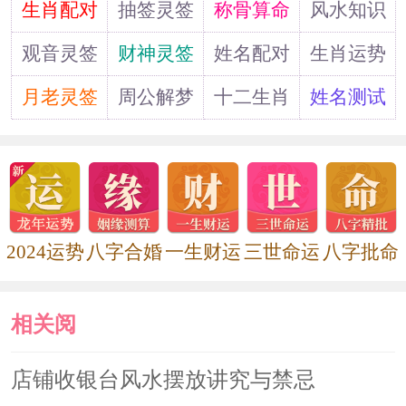
道
生肖配对
抽签灵签
称骨算命
风水知识
外有门，既不宜门与门正对，也不宜门
观音灵签
财神灵签
姓名配对
生肖运势
与门在对角线的方位；其三、不宜开落
月老灵签
周公解梦
十二生肖
姓名测试
地窗。否则，易造成办公室内生气不
聚，宅主身心疲惫、精神恍惚、易出差
错。
五、办公室的颜色风水：办公
2024运势
八字合婚
一生财运
三世命运
八字批命
室装饰的主色调的确定是根据宅主生辰
八字的五行喜忌而确定的，其至少不能
相关阅
用宅主生辰八字中所忌讳的五行颜色，
读
店铺收银台风水摆放讲究与禁忌
如，宅主八字五行忌水，则不宜使用蓝