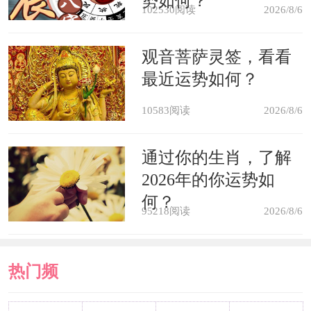
势如何？
102530阅读
2026/8/6
数字，再加上另外的环境、光线和气息
之类的，自然会让十四楼在生意人眼中
观音菩萨灵签，看看
最近运势如何？
十分有价值。
10583阅读
2026/8/6
谐音的另一种解释
通过你的生肖，了解
其实双数的楼层还有很多，十四楼
2026年的你运势如
何？
为什么要选择谐音“实死”的十四楼呢？
95218阅读
2026/8/6
主要是因为，十四楼的谐音也可以另作
解释。在音乐中，1是duo，4是fa，所以
热门频
十四就是duo fa，duo fa谐音着多发，也