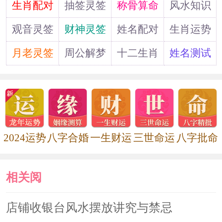
道
生肖配对
抽签灵签
称骨算命
风水知识
就是能够多多发财的意思，所以是十分
好的。
观音灵签
财神灵签
姓名配对
生肖运势
月老灵签
周公解梦
十二生肖
姓名测试
环境很好
在环境这方面，十四楼这个楼层，
视野开阔，光线充足，而且还有很好的
通风能力。居住在这样的楼层，不仅心
2024运势
八字合婚
一生财运
三世命运
八字批命
情好，自己对于的精神状态也会变得很
好。既然这种楼层能够提供这么好的状
相关阅
态，那对生意人来说，自己人也会有很
读
店铺收银台风水摆放讲究与禁忌
高的价值的。