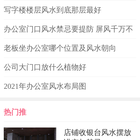
写字楼楼层风水到底那层最好
高度适宜
办公室门口风水禁忌要提防 屏风千万不
如今越来越多的楼房都采取了电梯
能随便放
老板坐办公室哪个位置及风水朝向
楼的模式，无论是住宅区还是办公楼都
是如此，所以我们在选择楼房的时候一
公司大门口放什么植物好
定要注意不能选择低层，即七层以下的
2021年办公室风水布局图
楼房不宜考虑，因为无论是采光还是噪
音污染都十分不利于生活。而十四楼这
热门推
个楼层就十分不错，一来噪音污染少；
荐
二来空气比较清新；三来楼层虽然高但
店铺收银台风水摆放