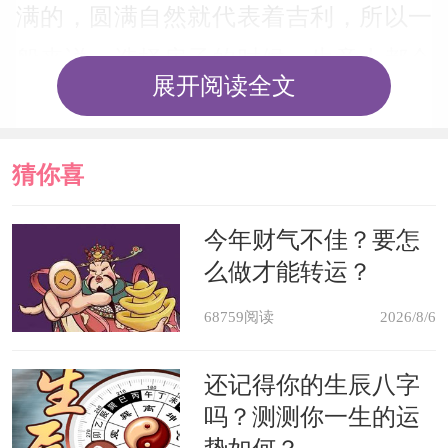
满的，圆满自然就代表着吉利，所以一
般来说，选择房子的时候，生意人都会
展开阅读全文
选择双数的楼层。而十四楼就是双数
的，这自然是很符合生意人的需求的楼
猜你喜
层，所以会具有一定的价值。
欢
今年财气不佳？要怎
对生意帮助大
么做才能转运？
一般十四楼都是对生意帮助很大
68759阅读
2026/8/6
的，这也是十四楼之所以选择这个楼层
还记得你的生辰八字
的原因。例如在谐音上寓意着多发，是
吗？测测你一生的运
多多发财的意思，双数也是一个吉利的