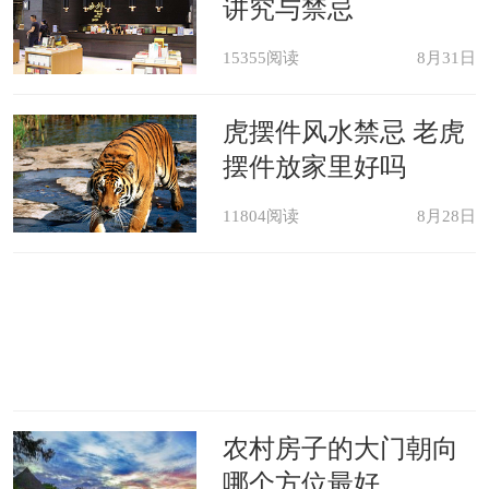
讲究与禁忌
不算太高，这是一个风水极佳的黄金楼
层。
15355阅读
8月31日
虎摆件风水禁忌 老虎
摆件放家里好吗
11804阅读
8月28日
农村房子的大门朝向
哪个方位最好