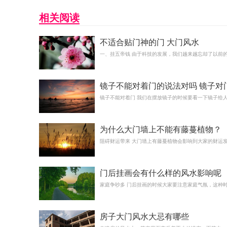
相关阅读
不适合贴门神的门 大门风水
一、挂五帝钱 由于科技的发展，我们越来越忘却了以前
镜子不能对着门的说法对吗 镜子对
招小人
镜子不能对着门 我们在摆放镜子的时候要看一下镜子给
为什么大门墙上不能有藤蔓植物？
阻碍财运带来 大门墙上有藤蔓植物会影响到大家的财运
门后挂画会有什么样的风水影响呢
家庭争吵多 门后挂画的时候大家要注意家庭气氛，这种
房子大门风水大忌有哪些