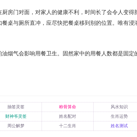
在厨房门对面，对家人的健康不利，时间长了会令人变得
如餐桌与厕所直冲，应尽快把餐桌移到别的位置。唯有浸
。
的油烟气会影响用餐卫生。固然家中的用餐人数都是固定
抽签灵签
称骨算命
风水知识
财神爷灵签
姓名配对
生肖运势
周公解梦
十二生肖
姓名测试