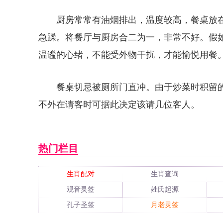
厨房常常有油烟排出，温度较高，餐桌放
急躁。将餐厅与厨房合二为一，非常不好。假
温谧的心绪，不能受外物干扰，才能愉悦用餐
餐桌切忌被厕所门直冲。由于炒菜时积留
不外在请客时可据此决定该请几位客人。
热门栏目
生肖配对
生肖查询
观音灵签
姓氏起源
孔子圣签
月老灵签