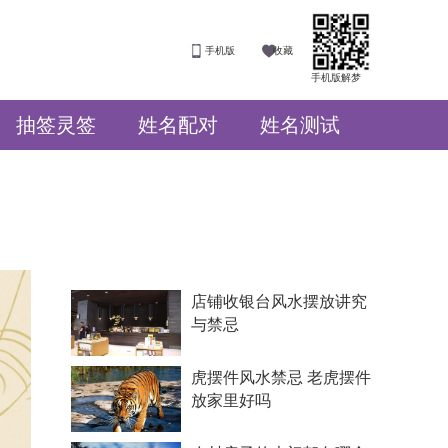
手机版
收藏
手机版解梦
抽签灵签
姓名配对
姓名测试
店铺收银台风水摆放讲究
与禁忌
虎摆件风水禁忌 老虎摆件
放家里好吗