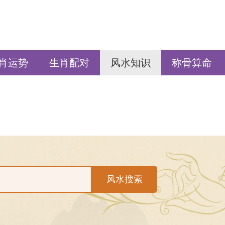
肖运势
生肖配对
风水知识
称骨算命