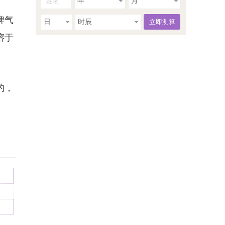
年
月
脾气
日
时辰
溶于
的，