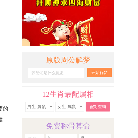
原版周公解梦
。
12生肖最配属相
男生-属鼠
女生-属鼠
要的
健
免费称骨算命