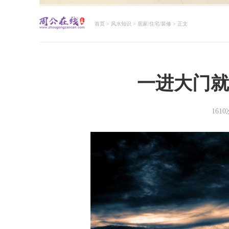
首页
>
风水知识
>
居家/住宅/装修
> 正文
周公解梦大全查询
一进大门就
161