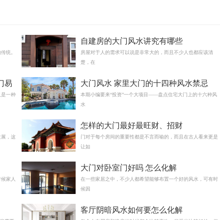
自建房的大门风水讲究有哪些
的传统。
房屋对于人的需求可以说是非常大的，而且不少人也都应该清
楚，在
门易
大门风水 家里大门的十四种风水禁忌
人是一种
本期小编要来“投资”一个大项目——盘点住宅大门上的十六种风
水
怎样的大门最好最旺财、招财
发展，这
门对于每个房间的重要性都是不言而喻的，而且在古人看来更是
让如
大门对卧室门好吗 怎么化解
时候家人
在一些家居之中，不少人都希望能够布置一个好的风水，可有时
候因
客厅阴暗风水如何要怎么化解