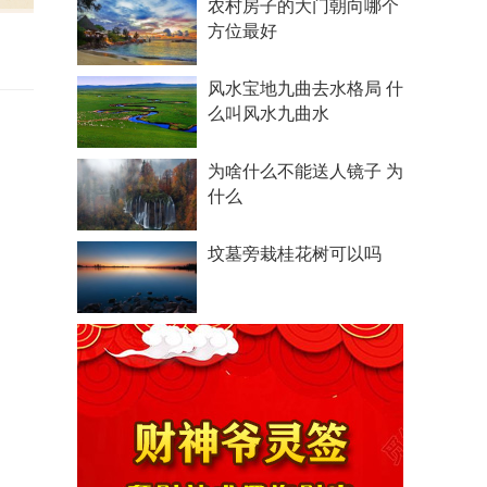
农村房子的大门朝向哪个
方位最好
风水宝地九曲去水格局 什
么叫风水九曲水
为啥什么不能送人镜子 为
什么
坟墓旁栽桂花树可以吗