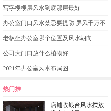
常运转。
写字楼楼层风水到底那层最好
地下室的风水
办公室门口风水禁忌要提防 屏风千万不
这是厂房所特有的空间区域，所以
能随便放
老板坐办公室哪个位置及风水朝向
在风水方面要更为重视，确保光照、通
公司大门口放什么植物好
风的正常，以及不能够作为人员经常聚
集的场所。
2021年办公室风水布局图
1、确定工厂生产的属性与坐向属
热门推
性是否相冲；
荐
店铺收银台风水摆放