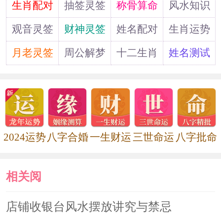
道
生肖配对
抽签灵签
称骨算命
风水知识
生，尤其是那些平日里很少放置货物的
观音灵签
财神灵签
姓名配对
生肖运势
区域更是如此。
月老灵签
周公解梦
十二生肖
姓名测试
厂房的外观
外观要符合厂房的特点，不能够鲜
亮也不能够和周围的环境格格不入，最
2024运势
八字合婚
一生财运
三世命运
八字批命
重要的是一定要显得富有生气，最好是
能够按照租厂房风水中的变化特点来
相关阅
看。还有就是植被、假山等装饰物品的
读
店铺收银台风水摆放讲究与禁忌
使用和摆放也很重要，要符合风水的正