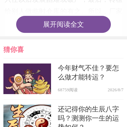
给别人做临时仓库的有之。所以，厂家
在租下园区厂房入住以前，老板一定要
展开阅读全文
请专业人士咨询，勘测园区、厂房的布
局与元运衰旺。租来的厂房的风水如果
猜你喜
要讲究应该从头说起
欢
今年财气不佳？要怎
么做才能转运？
地段的风水
68759阅读
2026/8/7
也就是厂房所在区域具有的风水变
化，这一点和大多数住宅类似都需要注
还记得你的生辰八字
吗？测测你一生的运
意避免各种冲煞现象，例如厂房附近不