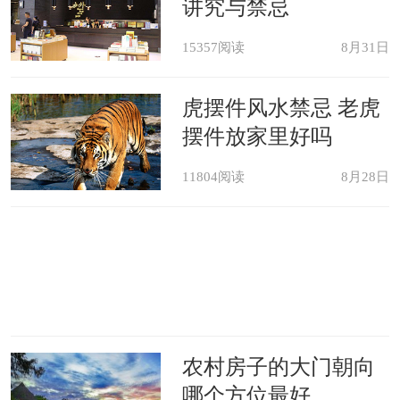
2、风水应按照工厂法人的属性确
讲究与禁忌
定；
15357阅读
8月31日
3、依据现在的坐向是否是喜神用
虎摆件风水禁忌 老虎
神的方向；
摆件放家里好吗
11804阅读
8月28日
4、其实风水学包括环境、地理、
人文、易理五行生克等多门学科的知
识。
如果工厂的布局与风水有冲克就必
须做调理，正所谓；一物降一物，达到
农村房子的大门朝向
哪个方位最好