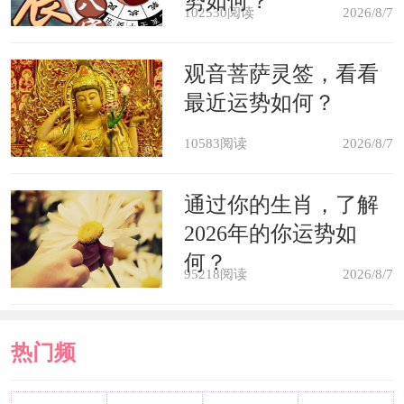
势如何？
能够出现医院、法院等煞气极重的建
102530阅读
2026/8/7
筑，或者是被光煞严重的大楼对照。其
观音菩萨灵签，看看
次就是厂房所在的区域一般很少是人口
最近运势如何？
密集的区域，所以生气比较的缺乏，要
10583阅读
2026/8/7
注重周围环境的生气聚集程度。
通过你的生肖，了解
厂房内部格局
2026年的你运势如
何？
95218阅读
2026/8/7
要确保隔间大小合适，通道路线顺
畅没有任何的阻塞感，这是确保租厂房
热门频
风水正常运转的重要因素。其次就是光
照要能够充足，保证阳气避免阴气的滋