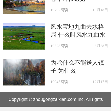
助正气降邪气。
10762阅读
10月18日
最后，但凡查验风水，需要罗经定
风水宝地九曲去水格
位以断吉位，有条件还是找一个当地的
局 什么叫风水九曲水
大师去现场看看为妥。
10528阅读
8月28日
为啥什么不能送人镜
子 为什么
10045阅读
12月17日
Copyright © zhougongzaixian.com Inc. All rights