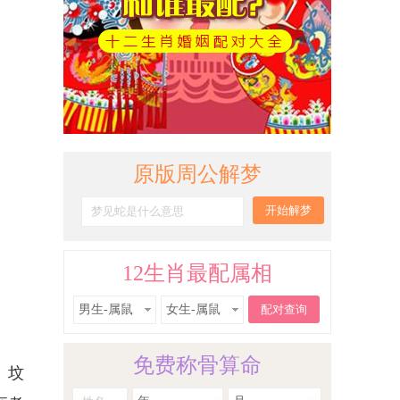
原版周公解梦
12生肖最配属相
男生-属鼠
女生-属鼠
免费称骨算命
、坟