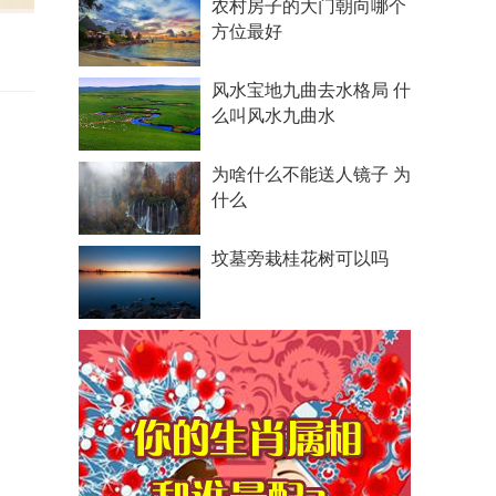
农村房子的大门朝向哪个
方位最好
风水宝地九曲去水格局 什
么叫风水九曲水
为啥什么不能送人镜子 为
什么
坟墓旁栽桂花树可以吗