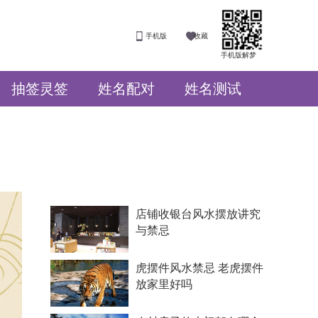
手机版
收藏
手机版解梦
抽签灵签
姓名配对
姓名测试
店铺收银台风水摆放讲究
与禁忌
虎摆件风水禁忌 老虎摆件
放家里好吗