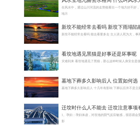
风水宝地九曲去水格局 什么叫风水
水
在风水中，通过山川河流的走势能看出一个地方好不好，
地方
新坟不能经常去看吗 新坟下雨塌陷
土吗
新坟不能经常去看吗 能去看要多去 古人讲人死为大，事
看坟地遇见黑猫是好事还是坏事呢
灾难到来 看坟地遇见了黑猫，那么这种时候人身安全是
墓地下葬多久影响后人 位置如何选
墓地下葬多久影响后人 十几年有影响 下葬以后并不是立
迁坟时什么人不能去 迁坟注意事项
些
1、孕妇：孕妇体虚，对坟地的阴气反应敏感，很容易会
影