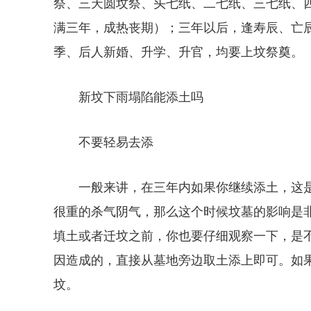
祭、三天圆坟祭、头七纸、二七纸、三七纸、
满三年，成热丧期）；三年以后，逢寿辰、亡
季、后人新婚、升学、升官，均要上坟祭奠。
新坟下雨塌陷能添土吗
不要轻易去添
一般来讲，在三年内如果你继续添土，这
很重的杀气阴气，那么这个时候坟墓的影响是非
填土或者迁坟之前，你也要仔细观察一下，是
因造成的，直接从墓地旁边取土添上即可。如
坟。