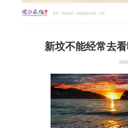
首页
>
风水知识
>
墓地/阴宅/宝地
> 正文
周公解梦大全查询
新坟不能经常去看
592