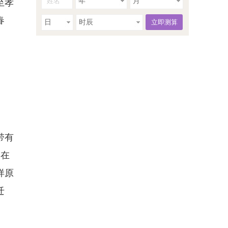
年
月
至孝
春
日
时辰
带有
 在
样原
迁