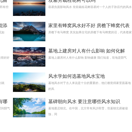
九曲
坟墓旁栽桂花树可以吗
而有些
容易负面影响风水 坟前栽桂花树容易对一个人的子孙后代的风水
能添
家里有蜂窝风水好不好 房檐下蜂窝代表
死如
福气
房檐下有马蜂窝 其实如果住宅的房檐下有马蜂窝的话，代表着家
墓地上建房对人有什么影响 如何化解
值得好好
墓地上建房对人有什么影响 影响健康 我们知道，坟地是阴气
风水学如何选墓地风水宝地
刻就
墓地风水对于古人来说是十分的重要的，他们都觉得家里面墓地
的风
有哪
墓碑朝向风水 要注意哪些风水知识
受到阴气
墓地最忌朝北。在中国，北方常有风沙雨雪，坟墓朝北易被侵
蚀，同