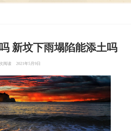
吗 新坟下雨塌陷能添土吗
3次阅读 2021年5月9日