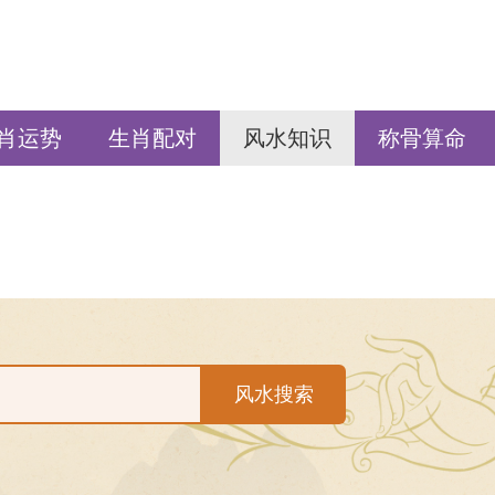
肖运势
生肖配对
风水知识
称骨算命