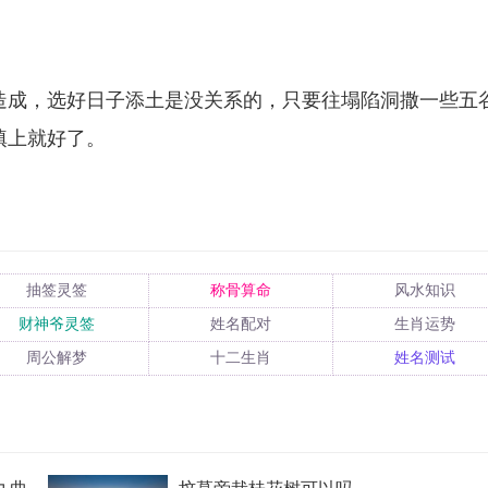
造成，选好日子添土是没关系的，只要往塌陷洞撒一些五
填上就好了。
抽签灵签
称骨算命
风水知识
财神爷灵签
姓名配对
生肖运势
周公解梦
十二生肖
姓名测试