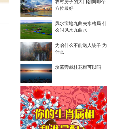
农村房子的大门朝向哪个
方位最好
风水宝地九曲去水格局 什
么叫风水九曲水
为啥什么不能送人镜子 为
什么
坟墓旁栽桂花树可以吗