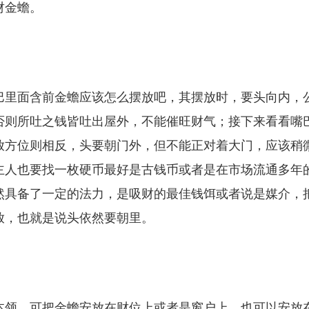
财金蟾。
巴里面含前金蟾应该怎么摆放吧，其摆放时，要头向内，
否则所吐之钱皆吐出屋外，不能催旺财气；接下来看看嘴
放方位则相反，头要朝门外，但不能正对着大门，应该稍
主人也要找一枚硬币最好是古钱币或者是在市场流通多年
然具备了一定的法力，是吸财的最佳钱饵或者说是媒介，
放，也就是说头依然要朝里。
本领，可把金蟾安放在财位上或者是窗户上，也可以安放