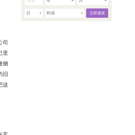
年
月
日
时辰
公司
巴里
微侧
的旧
把这
在玄