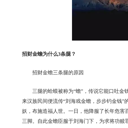
招财金蟾为什么3条腿？
招财金蟾三条腿的原因
三腿的蛤蟆被称为“蟾”，传说它能口吐金
来汉族民间便流传“刘海戏金蟾，步步钓金钱”
妖，布施造福人世。一日，他降服了长年危害
三脚。自此金蟾臣服于刘海门下，为求将功赎