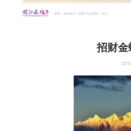
首页
>
风水知识
>
招财/开运/爱情
> 正文
周公解梦大全查询
招财金
227