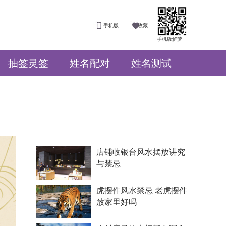
手机版
收藏
手机版解梦
抽签灵签
姓名配对
姓名测试
店铺收银台风水摆放讲究
与禁忌
虎摆件风水禁忌 老虎摆件
放家里好吗