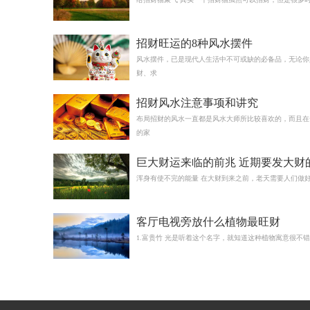
招财旺运的8种风水摆件
风水摆件，已是现代人生活中不可或缺的必备品，无论你
财、求
招财风水注意事项和讲究
布局招财的风水一直都是风水大师所比较喜欢的，而且在
的家
巨大财运来临的前兆 近期要发大财
兆
浑身有使不完的能量 在大财到来之前，老天需要人们做
客厅电视旁放什么植物最旺财
1.富贵竹 光是听着这个名字，就知道这种植物寓意很不