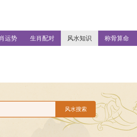
肖运势
生肖配对
风水知识
称骨算命