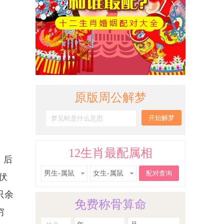
原版周公解梦
12生肖最配属相
，后
男生-属鼠
女生-属鼠
伏
只余
免费称骨算命
穷