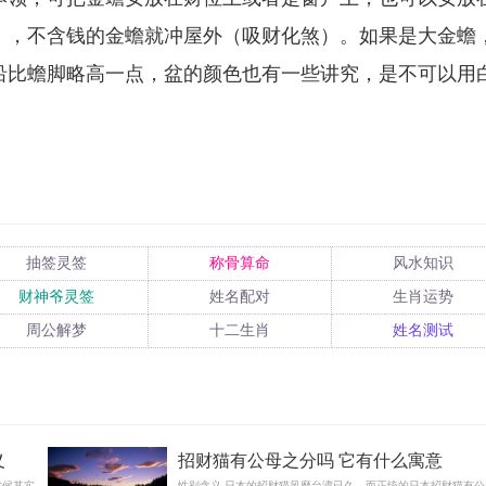
），不含钱的金蟾就冲屋外（吸财化煞）。如果是大金蟾
沿比蟾脚略高一点，盆的颜色也有一些讲究，是不可以用
抽签灵签
称骨算命
风水知识
财神爷灵签
姓名配对
生肖运势
周公解梦
十二生肖
姓名测试
义
招财猫有公母之分吗 它有什么寓意
时候其实
性别含义 日本的招财猫风靡台湾已久，而正统的日本招财猫有公