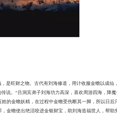
钱，是旺财之物。古代有刘海修道，用计收服金蟾以成仙
的传说。“吕洞宾弟子刘海功力高深，喜欢周游四海，降魔
百姓的金蟾妖精，在过程中金蟾受伤断其一脚，所以日后
罪，金蟾使出绝活咬进金银财宝，助刘海造福世人，帮助