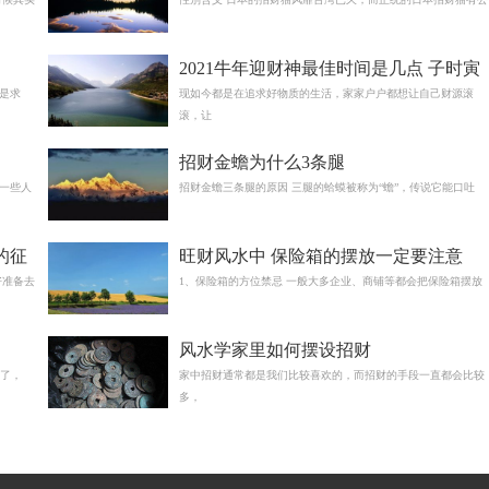
2021牛年迎财神最佳时间是几点 子时寅
是求
时卯时
现如今都是在追求好物质的生活，家家户户都想让自己财源滚
滚，让
招财金蟾为什么3条腿
一些人
招财金蟾三条腿的原因 三腿的蛤蟆被称为“蟾”，传说它能口吐
的征
旺财风水中 保险箱的摆放一定要注意
好准备去
1、保险箱的方位禁忌 一般大多企业、商铺等都会把保险箱摆放
风水学家里如何摆设招财
错了，
家中招财通常都是我们比较喜欢的，而招财的手段一直都会比较
多，