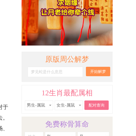
原版周公解梦
12生肖最配属相
男生-属鼠
女生-属鼠
对于
去。
免费称骨算命
场、