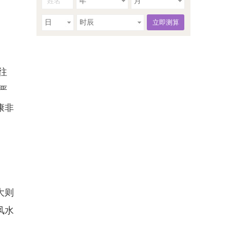
年
月
日
时辰
往
严
康非
大则
风水