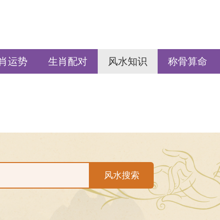
肖运势
生肖配对
风水知识
称骨算命