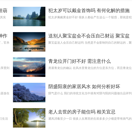
挂葫
犯太岁可以戴金首饰吗 有何化解的措施
上其实
犯太岁佩戴黄金好不好 很多人都会产生这么一个疑惑，那就是犯
神作
送别人聚宝盆会不会压自己财运 聚宝盆
置，官杀
的摆放忌讳
聚宝盆送人会压自己财运吗 当然是不会影响到自己的财运的，聚
青龙位开门好不好 需注意什么
法享受到
房屋青龙位的确认 在风水里青龙位的方位是东方位，而且青龙位
阴盛阳衰的家居风水 如何分析好坏
铁器放在
阴气是什么 我们的传统文化当中就有对阴与阳的问题做出品评判
老人去世的房子能住吗 相关宜忌
们生活
通风消毒至少一日 很多人在离世的生前多多少少都是带有病气的