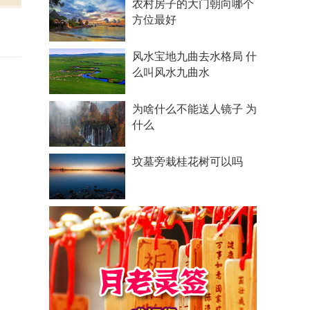
农村房子的大门朝向哪个
方位最好
风水宝地九曲去水格局 什
么叫风水九曲水
为啥什么不能送人镜子 为
什么
坟墓旁栽桂花树可以吗