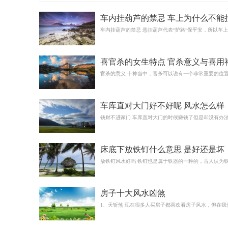
车内挂葫芦的禁忌 车上为什么不能
芦
车内挂葫芦的禁忌 悬挂葫芦代表“护路”保平安，所以车
喜官杀的女生特点 官杀意义与喜用
用
官杀的意义 十神当中，官杀可以说有一个非常重要的位
车库直对大门好不好呢 风水怎么样
钱财不进家门 车库直对大门的时候赚钱了但是却没有办
床底下放铁钉什么意思 是好还是坏
放铁钉风水好吗 铁钉也是属于铁器的一种的，古人认为
房子十大风水凶煞
1、天斩煞 现在很多人买房子都喜欢看房子风水，但在我