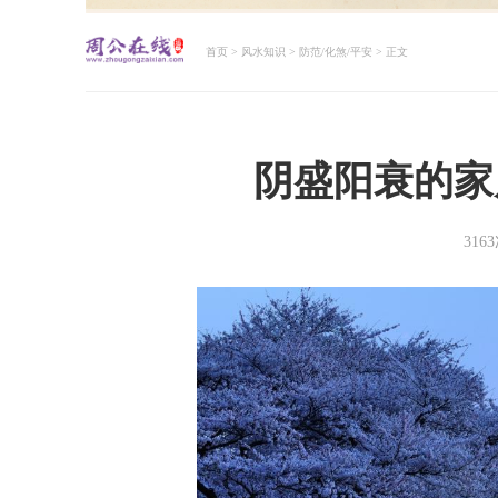
首页
>
风水知识
>
防范/化煞/平安
> 正文
周公解梦大全查询
阴盛阳衰的家
316