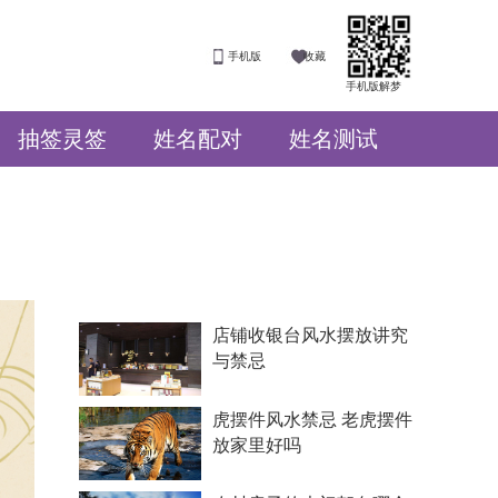
手机版
收藏
手机版解梦
抽签灵签
姓名配对
姓名测试
店铺收银台风水摆放讲究
与禁忌
虎摆件风水禁忌 老虎摆件
放家里好吗