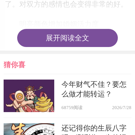
了。对双方的感情也会变得非常的好。
明亮颜色增加婚姻活力度
展开阅读全文
结婚之后，很多人都会有自己的想
法，很多人在选择卧室墙面、家具、地
猜你喜
面的颜色时都采取了可爱、温馨、沉深
的颜色，像粉红色、深绿色、深蓝色
欢
今年财气不佳？要怎
么做才能转运？
等，其实中性色或浅色才是最适宜夫妻
卧房的，因为它们的明亮与快乐，常常
68759阅读
2026/7/28
会令处于其中的人们感受到活力与新鲜
还记得你的生辰八字
度。让夫妻之间的感情也会变得更加的