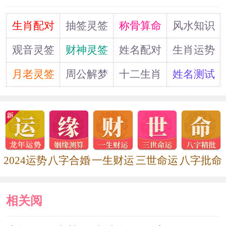
鸳鸯摆在左边，因为在风水学中，左边
道
生肖配对
抽签灵签
称骨算命
风水知识
属于喜庆吉位，床套最好是带有五种色
彩的鸳鸯图案，而床头和双人枕头上，
观音灵签
财神灵签
姓名配对
生肖运势
最好有鸳鸯戏水图。
月老灵签
周公解梦
十二生肖
姓名测试
2024运势
八字合婚
一生财运
三世命运
八字批命
相关阅