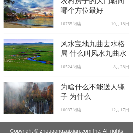
农村房子的大门朝向
哪个方位最好
10755阅读
10月18日
风水宝地九曲去水格
局 什么叫风水九曲水
10524阅读
8月28日
为啥什么不能送人镜
子 为什么
10037阅读
12月17日
Copyright © zhougongzaixian.com Inc. All rights