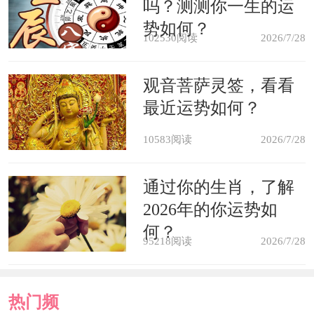
吗？测测你一生的运
有温度。
势如何？
102530阅读
2026/7/28
摆鸳鸯促进婚姻
观音菩萨灵签，看看
最近运势如何？
每个结婚的夫妻，都会选择摆放一
10583阅读
2026/7/28
堆鸳鸯，鸳鸯在我们中国的传统文化中
一向都是爱情的象征，象征着夫妻和谐
通过你的生肖，了解
幸福。在风水学中，鸳鸯同样是有着能
2026年的你运势如
何？
够促进婚姻感情的风水功用，我们可以
95218阅读
2026/7/28
在主卧或者婚房内挂上一副鸳鸯图。但
是在摆放鸳鸯的时候需要注意，适宜把
热门频