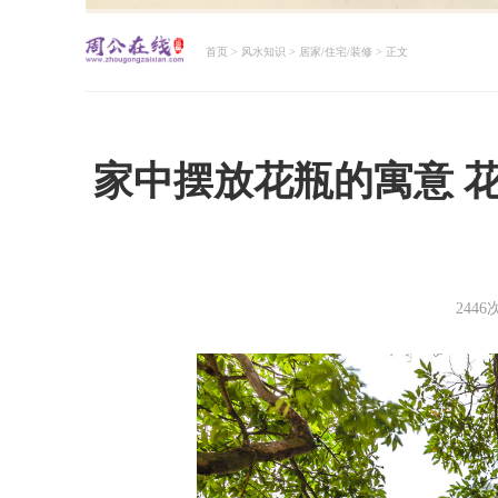
首页
>
风水知识
>
居家/住宅/装修
> 正文
周公解梦大全查询
家中摆放花瓶的寓意 
244