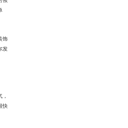
时候
单
装饰
尔发
气，
很快