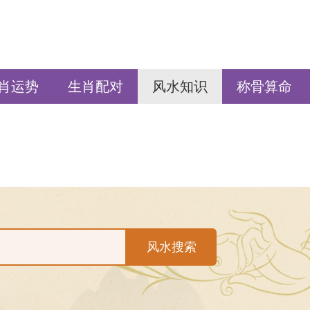
肖运势
生肖配对
风水知识
称骨算命