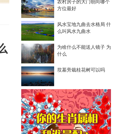
农村房子的大门朝向哪个
方位最好
风水宝地九曲去水格局 什
么叫风水九曲水
么
为啥什么不能送人镜子 为
什么
坟墓旁栽桂花树可以吗