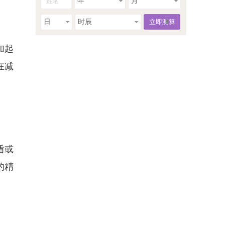
年
月
日
时辰
加起
在减
盾或
的精