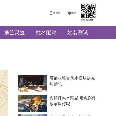
手机版
收藏
手机版解梦
抽签灵签
姓名配对
姓名测试
店铺收银台风水摆放讲究
与禁忌
虎摆件风水禁忌 老虎摆件
放家里好吗