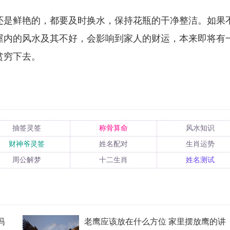
还是鲜艳的，都要及时换水，保持花瓶的干净整洁。如果
屋内的风水及其不好，会影响到家人的财运，本来即将有
贫穷下去。
抽签灵签
称骨算命
风水知识
财神爷灵签
姓名配对
生肖运势
周公解梦
十二生肖
姓名测试
吗
老鹰应该放在什么方位 家里摆放鹰的讲