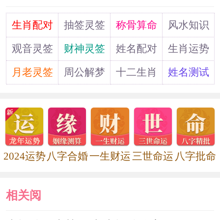
第二：9-11层不能买
道
生肖配对
抽签灵签
称骨算命
风水知识
这几个楼层就是传说中的“扬灰
观音灵签
财神灵签
姓名配对
生肖运势
层”。虽然这几个楼层的采光性很不
月老灵签
周公解梦
十二生肖
姓名测试
错，但也会有很多的灰尘 ，几乎不能打
开窗户，如果你打开窗后通风，很快就
你就会发现，桌子上有很多的灰尘，只
能重新打扫一下。
2024运势
八字合婚
一生财运
三世命运
八字批命
第三：顶层不能买
相关阅
顶层就不用多说了，住在这个楼层