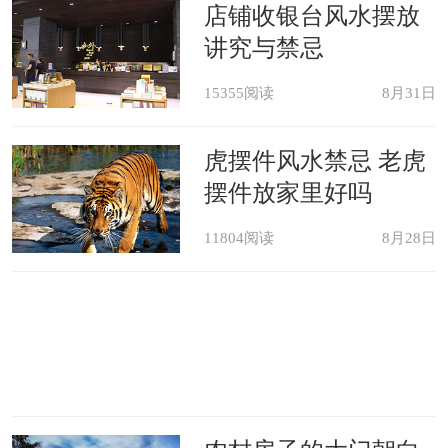
晒鞋子或者其他东西。但如果遇到下雨
荐
店铺收银台风水摆放
天，这个地方会积水，如果楼上的住户
讲究与禁忌
不自觉，这个楼层还会成为“垃圾池”。
15355阅读
8月31日
第五：设备层不能买
虎摆件风水禁忌 老虎
摆件放家里好吗
设备层就是存放整个楼层设备的地
11804阅读
8月28日
方，比如供暖、供电以及电梯等，这些
设备运行起来在噪音特比大，同时还会
对人体有辐射作用。所以设备层上下楼
都不要买。