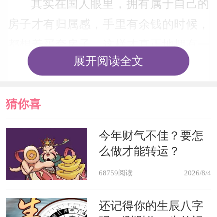
其实在国人眼里，拥有属于自己的
房子才有归属感，手里有余钱的时候，
都想着买套房子，这样才真正地拥有一
展开阅读全文
个家。当然也有的人为了孩子接受更好
的教育，掏空大半个家底只为买套学区
猜你喜
房。其实买房是个大学问，除了地段、
小区环境等需要考虑，选择几楼也是也
欢
今年财气不佳？要怎
是要考虑的问题。尤其是从风水的角度
么做才能转运？
来看，选个好的楼层对于自己以后的发
68759阅读
2026/8/4
展也起到很大的作用。很多人不知道，
还记得你的生辰八字
这5层是不能买的。