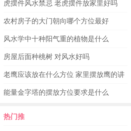
读
虎摆件风水禁忌 老虎摆件放家里好吗
可以体验到真正的冬冷夏热，尤其是夏
天的时候，虽然可以开空调，但电费账
农村房子的大门朝向哪个方位最好
单也确实很让人难以接受。除此之外，
风水学中十种阳气重的植物是什么
如果不小心电梯故障不能运行。从一楼
往上爬会爬到让你怀疑人生。
房屋后面种桃树 对风水好吗
老鹰应该放在什么方位 家里摆放鹰的讲
第四：腰线层不能买
究
能量金字塔的摆放方位要求是什么
之所以存在腰线层，是为了让房子
整体看起来更加美观，腰线层基本上是
热门推
十四十五层左右。虽然突出的地方可以