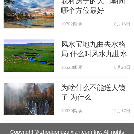
农村房子的大门朝向
很多人买房子比较讲究家居风水，
哪个方位最好
如果房子买得好，住进去就会更加舒
10762阅读
10月18日
心，那么居住者的整体状态会越来越
好，那么会以更好的状态面对工作和生
风水宝地九曲去水格
活。你觉得哪一楼层不应该买呢？
局 什么叫风水九曲水
10528阅读
8月28日
为啥什么不能送人镜
子 为什么
10039阅读
12月17日
Copyright © zhougongzaixian.com Inc. All rights