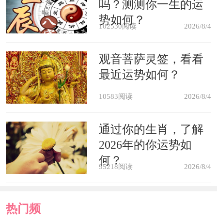
吗？测测你一生的运
势如何？
第一：一楼、二楼不能买
102530阅读
2026/8/4
这两个楼层之所以不能买，主要问
观音菩萨灵签，看看
题是采光以及通风性等问题。除此之外
最近运势如何？
噪音也是原因之一，楼下人流走动的声
10583阅读
2026/8/4
音，单元门以及电梯运行等都会产生噪
通过你的生肖，了解
音。连雨天的时候房间内给人的感觉特
2026年的你运势如
别潮湿。除此之外，下水道总是会时不
何？
95218阅读
2026/8/4
时的堵塞或者污水倒灌等等。这些你确
定可以忍受？
热门频