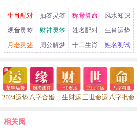
重，所以摆放在凶位上用来镇宅。因为
道
生肖配对
抽签灵签
称骨算命
风水知识
风水中的左方代表着青龙，宜静宜高，
而右边代表白虎，宜动宜低。所以，在
观音灵签
财神灵签
姓名配对
生肖运势
书房中应尽量将书柜摆放在左边;而且在
月老灵签
周公解梦
十二生肖
姓名测试
书桌上，也要保证将高一点摆设品放置
在左边。最后，书房风水中同样忌角
煞，因此，凡是带有尖角的摆设品，最
好不要摆放在书房中。书柜的尖角也需
2024运势
八字合婚
一生财运
三世命运
八字批命
要我们来化解。
相关阅