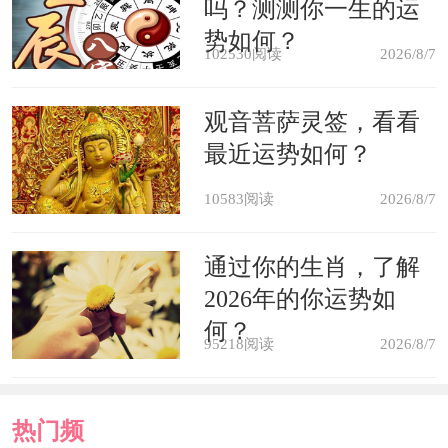
吗？测测你一生的运
将墙壁中的下水管道移除。这样卫生间
势如何？
102530阅读
2026/8/7
改书房以后，人们就会边工作学习，边
不断的听到下水管道的水声，任谁都无
观音菩萨灵签，看看
最近运势如何？
法专注静心的，所以最好要避开这种风
水。
10583阅读
2026/8/7
通过你的生肖，了解
书房风水宜忌
2026年的你运势如
何？
关于书房如何打造风水有以下注意
95218阅读
2026/8/7
事项。通常情况下，我们会把书桌摆放
在书房中的吉位上，而书柜因为比较笨
热门频