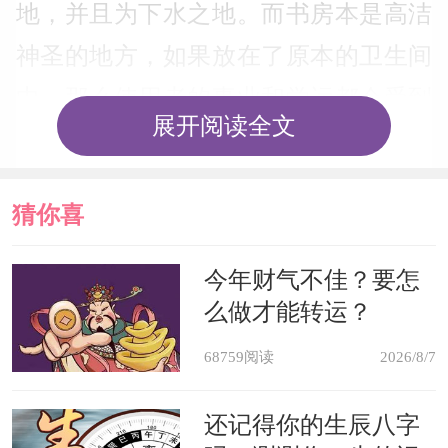
地，并且为下水之地。而书房本是高洁
神圣的地方，如果放在了原本的卫生间
中，那么使用者的事业和学运都会受到
展开阅读全文
玷污，飞黄腾达的几率就会变得小之又
小。所以对于事业和学业的影响不可忽
猜你喜
视。
欢
今年财气不佳？要怎
无法专心致志学习
么做才能转运？
另外，还会打乱我们的注意力。卫
68759阅读
2026/8/7
生间中是和下水道相串联的，虽然自己
还记得你的生辰八字
可以把房中的下水口堵上，但是却不能