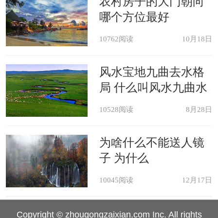
农村房子的大门朝向
哪个方位最好
10762阅读
10月18日
风水宝地九曲去水格
局 什么叫风水九曲水
10528阅读
8月28日
为啥什么不能送人镜
子 为什么
10045阅读
12月17日
Copyright © zhougongzaixian.com Inc. All rights