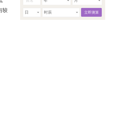
低
年
月
与较
日
时辰