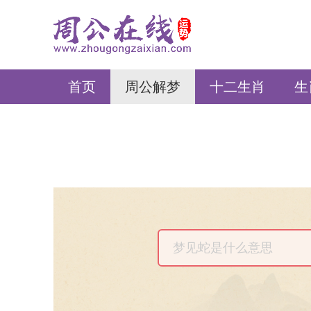
周公在线
首页
周公解梦
十二生肖
生