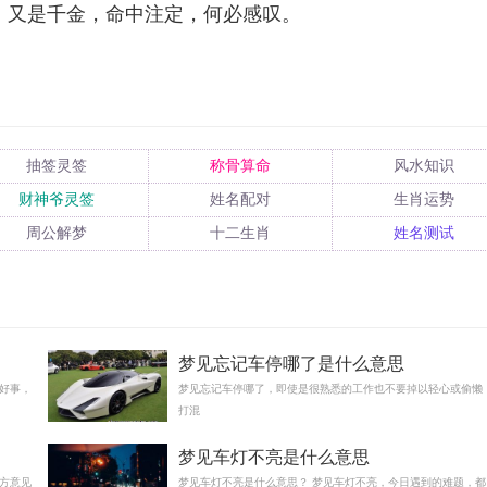
，又是千金，命中注定，何必感叹。
抽签灵签
称骨算命
风水知识
财神爷灵签
姓名配对
生肖运势
周公解梦
十二生肖
姓名测试
梦见忘记车停哪了是什么意思
好事，
梦见忘记车停哪了，即使是很熟悉的工作也不要掉以轻心或偷懒
打混
梦见车灯不亮是什么意思
方意见
梦见车灯不亮是什么意思？ 梦见车灯不亮，今日遇到的难题，都