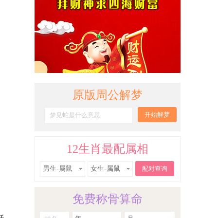
原版周公解梦
12生肖最配属相
男生-属鼠
女生-属鼠
免费称骨算命